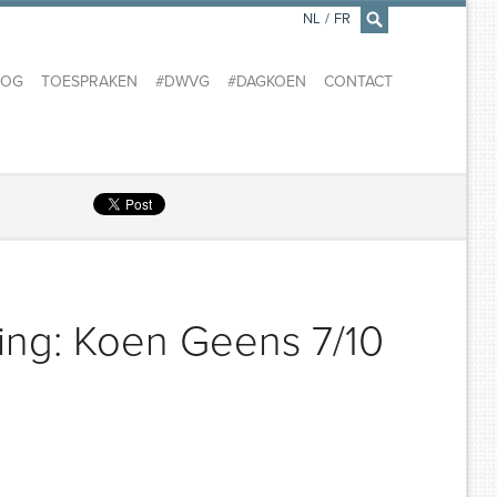
NL
/
FR
×
LOG
TOESPRAKEN
#DWVG
#DAGKOEN
CONTACT
ing: Koen Geens 7/10