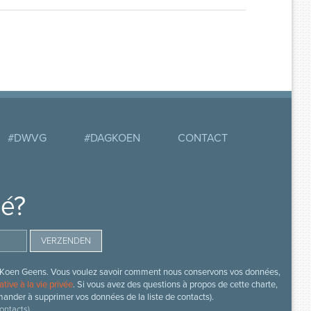
#DWVG
#DAGKOEN
CONTACT
mé?
s de Koen Geens. Vous voulez savoir comment nous conservons vos données,
ative à la vie privée
. Si vous avez des questions à propos de cette charte,
mander à supprimer vos données de la liste de contacts).
ontacts).