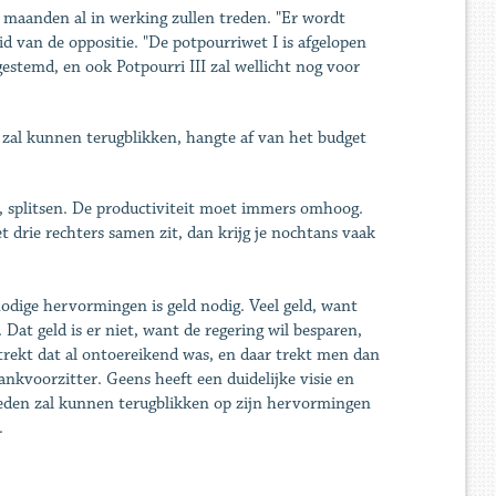
 maanden al in werking zullen treden. "Er wordt
d van de oppositie. "De potpourriwet I is afgelopen
estemd, en ook Potpourri III zal wellicht nog voor
n zal kunnen terugblikken, hangte af van het budget
n, splitsen. De productiviteit moet immers omhoog.
 drie rechters samen zit, dan krijg je nochtans vaak
nodige hervormingen is geld nodig. Veel geld, want
at geld is er niet, want de regering wil besparen,
trekt dat al ontoereikend was, en daar trekt men dan
nkvoorzitter. Geens heeft een duidelijke visie en
evreden zal kunnen terugblikken op zijn hervormingen
.