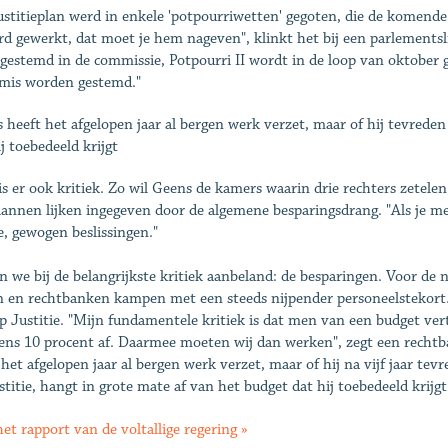
ustitieplan werd in enkele 'potpourriwetten' gegoten, die de komende
rd gewerkt, dat moet je hem nageven", klinkt het bij een parlementsli
gestemd in de commissie, Potpourri II wordt in de loop van oktober g
mis worden gestemd."
 heeft het afgelopen jaar al bergen werk verzet, maar of hij tevrede
j toebedeeld krijgt
is er ook kritiek. Zo wil Geens de kamers waarin drie rechters zetele
lannen lijken ingegeven door de algemene besparingsdrang. "Als je met
e, gewogen beslissingen."
jn we bij de belangrijkste kritiek aanbeland: de besparingen. Voor de 
 en rechtbanken kampen met een steeds nijpender personeelstekort. D
p Justitie. "Mijn fundamentele kritiek is dat men van een budget ver
ens 10 procent af. Daarmee moeten wij dan werken", zegt een rechtba
 het afgelopen jaar al bergen werk verzet, maar of hij na vijf jaar t
ustitie, hangt in grote mate af van het budget dat hij toebedeeld krijgt
het rapport van de voltallige regering »