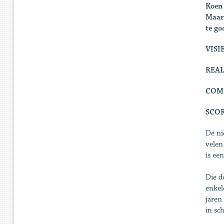
Koen 
Maar 
te go
VISI
REAL
COM
SCO
De ni
velen
is ee
Die d
enkel
jaren
in sc