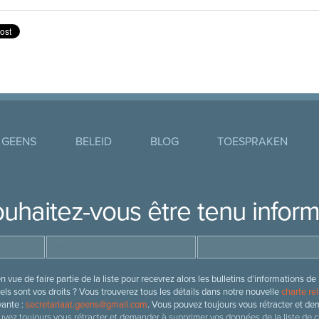
 GEENS
BELEID
BLOG
TOESPRAKEN
uhaitez-vous être tenu infor
 vue de faire partie de la liste pour recevrez alors les bulletins d’information
ls sont vos droits ? Vous trouverez tous les détails dans notre nouvelle
charte rel
vante :
secretariaat.geens@gmail.com
. Vous pouvez toujours vous rétracter et de
vez toujours vous rétracter et demander à supprimer vos données de la liste de c