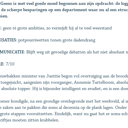
Geens is met veel goede moed begonnen aan zijn opdracht: de logg
de scherpe besparingen op een departement waar nu al een structu
oien.
E
: geen té grote ambities, zo vermijdt hij al te veel weerstand
ISATIES
: potpourriwetten tonen grote dadendrang
MUNICATIE
: Blijft weg uit gevoelige debatten als het niet absoluut n
RE
: 7/10
euwbakken minister van Justitie begon vol overtuiging aan de brood
 toegejuicht, aangezien zijn voorganger, Annemie Turtelboom, absoluut
n absolute topper. Hij is bijzonder intelligent en erudiet, en is een d
oener kondigde, na een grondige overlegronde met het werkveld, al sn
e zaken aan te pakken die soms al decennia op de plank lagen. Onder
 grote stappen vooruitzetten. Eindelijk, want nu gaat het er soms ec
hriftjes moeten zitten krabbelen.