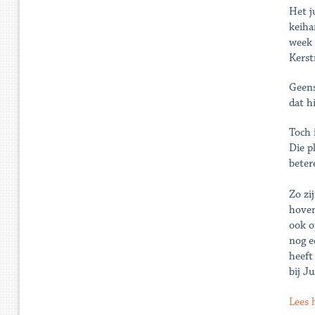
Het j
keiha
week 
Kerst
Geens
dat hi
Toch 
Die p
beter
Zo zi
hoven
ook o
nog e
heeft
bij J
Lees 