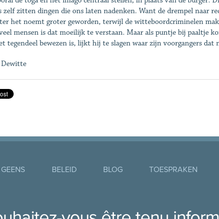
ooral de toga en het imago centraal stellen, in plaats van de burger. 
 zelf zitten dingen die ons laten nadenken. Want de drempel naar re
ter het noemt groter geworden, terwijl de witteboordcriminelen mak
veel mensen is dat moeilijk te verstaan. Maar als puntje bij paaltje k
et tegendeel bewezen is, lijkt hij te slagen waar zijn voorgangers dat 
 Dewitte
 GEENS
BELEID
BLOG
TOESPRAKEN
uhaitez-vous être tenu infor