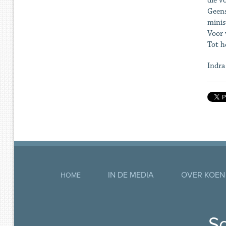
die v
Geens
minis
Voor 
Tot h
Indra
IN DE MEDIA
OVER KOEN
HOME
So