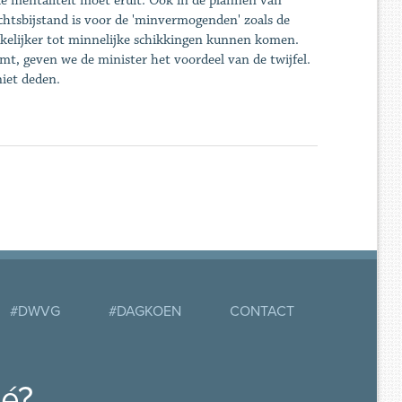
Die mentaliteit moet eruit. Ook in de plannen van
chtsbijstand is voor de 'minvermogenden' zoals de
kelijker tot minnelijke schikkingen kunnen komen.
omt, geven we de minister het voordeel van de twijfel.
niet deden.
#DWVG
#DAGKOEN
CONTACT
mé?