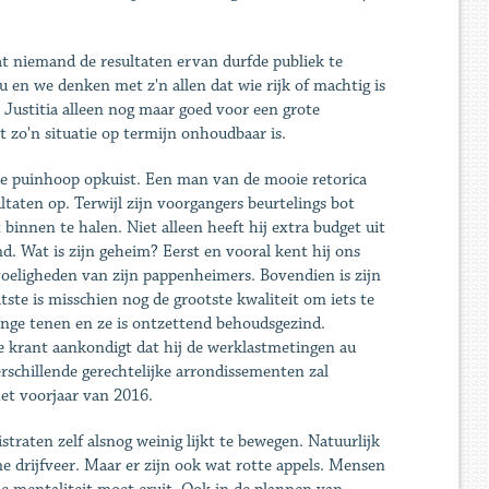
at niemand de resultaten ervan durfde publiek te
 en we denken met z'n allen dat wie rijk of machtig is
 Justitia alleen nog maar goed voor een grote
t zo'n situatie op termijn onhoudbaar is.
de puinhoop opkuist. Een man van de mooie retorica
taten op. Terwijl zijn voorgangers beurtelings bot
 binnen te halen. Niet alleen heeft hij extra budget uit
. Wat is zijn geheim? Eerst en vooral kent hij ons
evoeligheden van zijn pappenheimers. Bovendien is zijn
tste is misschien nog de grootste kwaliteit om iets te
ange tenen en ze is ontzettend behoudsgezind.
 krant aankondigt dat hij de werklastmetingen au
erschillende gerechtelijke arrondissementen zal
het voorjaar van 2016.
traten zelf alsnog weinig lijkt te bewegen. Natuurlijk
me drijfveer. Maar er zijn ook wat rotte appels. Mensen