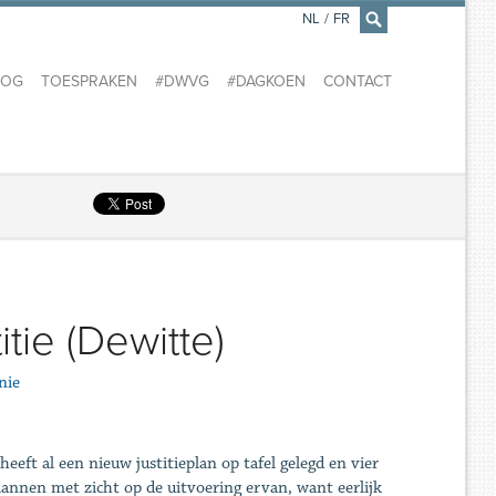
NL
/
FR
×
LOG
TOESPRAKEN
#DWVG
#DAGKOEN
CONTACT
tie (Dewitte)
nie
heeft al een nieuw justitieplan op tafel gelegd en vier
lannen met zicht op de uitvoering ervan, want eerlijk