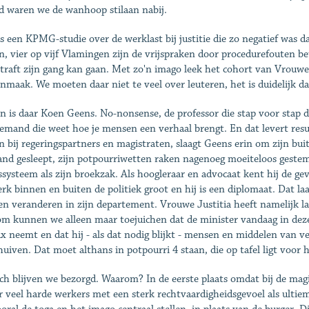
d waren we de wanhoop stilaan nabij.
s een KPMG-studie over de werklast bij justitie die zo negatief was d
, vier op vijf Vlamingen zijn de vrijspraken door procedurefouten beu
traft zijn gang kan gaan. Met zo'n imago leek het cohort van Vrouwe
nmaak. We moeten daar niet te veel over leuteren, het is duidelijk da
n is daar Koen Geens. No-nonsense, de professor die stap voor stap 
iemand die weet hoe je mensen een verhaal brengt. En dat levert resul
n bij regeringspartners en magistraten, slaagt Geens erin om zijn buit
and gesleept, zijn potpourriwetten raken nagenoeg moeiteloos gestemd
ssysteem als zijn broekzak. Als hoogleraar en advocaat kent hij de g
rk binnen en buiten de politiek groot en hij is een diplomaat. Dat laa
n veranderen in zijn departement. Vrouwe Justitia heeft namelijk l
m kunnen we alleen maar toejuichen dat de minister vandaag in deze
ux neemt en dat hij - als dat nodig blijkt - mensen en middelen van v
huiven. Dat moet althans in potpourri 4 staan, die op tafel ligt voor 
ch blijven we bezorgd. Waarom? In de eerste plaats omdat bij de magis
er veel harde werkers met een sterk rechtvaardigheidsgevoel als ultie