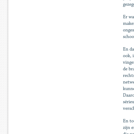
gezeg
Er wa
maken
onges
schoo
En da
ook, 
vinge
de br
recht
netwe
kunne
Daaro
série
versc
En to
zijn 