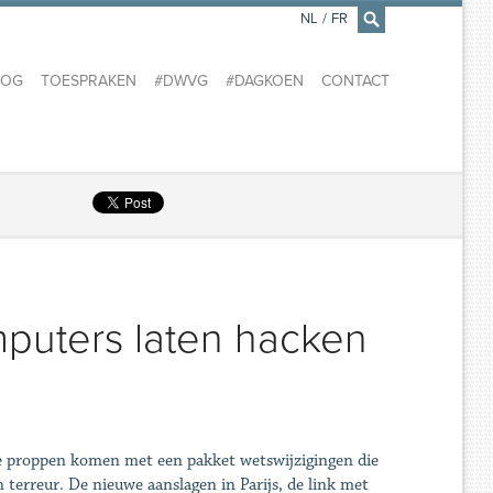
NL
/
FR
×
LOG
TOESPRAKEN
#DWVG
#DAGKOEN
CONTACT
omputers laten hacken
 de proppen komen met een pakket wetswijzigingen die
 terreur. De nieuwe aanslagen in Parijs, de link met