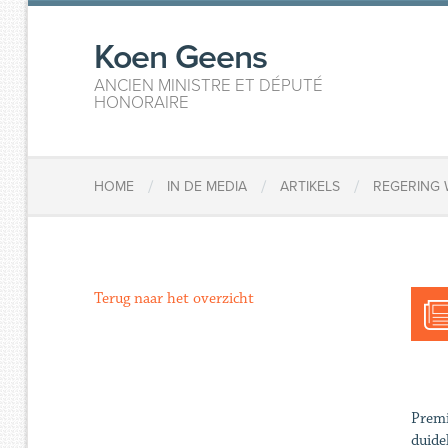
Koen Geens
ANCIEN MINISTRE ET DÉPUTÉ
HONORAIRE
/
/
/
HOME
IN DE MEDIA
ARTIKELS
​​REGERIN
Terug naar het overzicht
Premi
duide