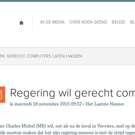
IN DE MEDIA
OVER KOEN GEENS
BELEID
B
G WIL GERECHT COMPUTERS LATEN HACKEN
​​Regering wil gerecht c
le
mercredi 18 novembre 2015 09:52
•
Het Laatste Nieuws
er Charles Michel (MR) wil, net als na de inval in Verviers, snel op
lijk moeten maken dat het zijn regering menens is met de strijd tegen