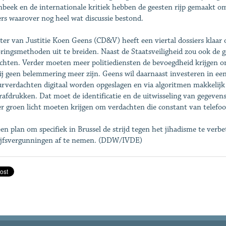
beek en de internationale kritiek hebben de geesten rijp gemaakt om 
ers waarover nog heel wat discussie bestond.
ter van Justitie Koen Geens (CD&V) heeft een viertal dossiers klaar 
ringsmethoden uit te breiden. Naast de Staatsveiligheid zou ook de g
chten. Verder moeten meer politiediensten de bevoegdheid krijgen o
ij geen belemmering meer zijn. Geens wil daarnaast investeren in 
urverdachten digitaal worden opgeslagen en via algoritmen makkelijk
rafdrukken. Dat moet de identificatie en de uitwisseling van gegevens
er groen licht moeten krijgen om verdachten die constant van telefoo
en plan om specifiek in Brussel de strijd tegen het jihadisme te verbet
ijfsvergunningen af te nemen. (DDW/IVDE)