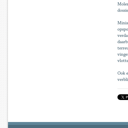
Molen
dossi
Minis
opspo
verda
daarb
terre
vinge
vlott
Ook e
verbl