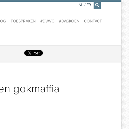
NL
/
FR
×
LOG
TOESPRAKEN
#DWVG
#DAGKOEN
CONTACT
gen gokmaffia