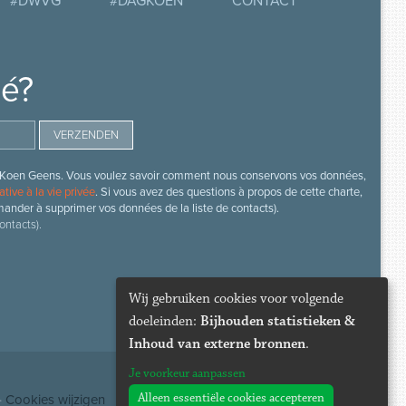
#DWVG
#DAGKOEN
CONTACT
mé?
s de Koen Geens. Vous voulez savoir comment nous conservons vos données,
ative à la vie privée
. Si vous avez des questions à propos de cette charte,
mander à supprimer vos données de la liste de contacts).
ontacts).
Wij gebruiken cookies voor volgende
doeleinden:
Bijhouden statistieken &
Inhoud van externe bronnen
.
Je voorkeur aanpassen
Alleen essentiële cookies accepteren
·
Cookies wijzigen