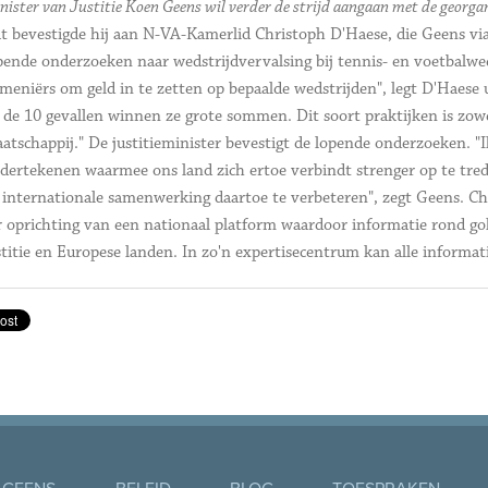
nister van Justitie Koen Geens wil verder de strijd aangaan met de georga
t bevestigde hij aan N-VA-Kamerlid Christoph D'Haese, die Geens via
pende onderzoeken naar wedstrijdvervalsing bij tennis- en voetbalwed
meniërs om geld in te zetten op bepaalde wedstrijden", legt D'Haese uit
 de 10 gevallen winnen ze grote sommen. Dit soort praktijken is zowel
atschappij." De justitieminister bevestigt de lopende onderzoeken. "
dertekenen waarmee ons land zich ertoe verbindt strenger op te tre
 internationale samenwerking daartoe te verbeteren", zegt Geens. Ch
r oprichting van een nationaal platform waardoor informatie rond go
stitie en Europese landen. In zo'n expertisecentrum kan alle inform