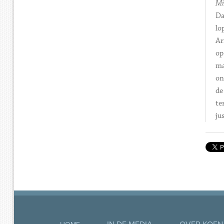
Mi
Da
lo
Ar
op
ma
on
de
te
ju