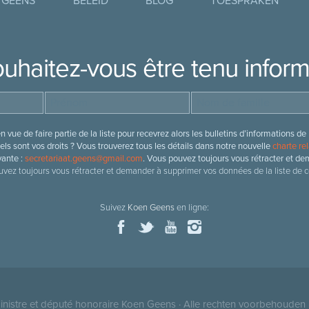
 GEENS
BELEID
BLOG
TOESPRAKEN
uhaitez-vous être tenu infor
 vue de faire partie de la liste pour recevrez alors les bulletins d’information
ls sont vos droits ? Vous trouverez tous les détails dans notre nouvelle
charte rel
vante :
secretariaat.geens@gmail.com
. Vous pouvez toujours vous rétracter et de
vez toujours vous rétracter et demander à supprimer vos données de la liste de c
Suivez
Koen Geens
en ligne:
nistre et député honoraire
Koen Geens
· Alle rechten voorbehouden 