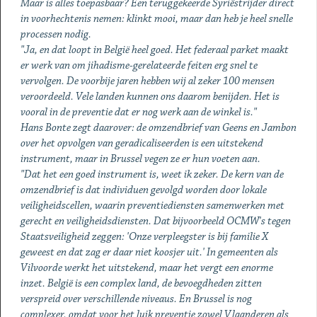
Maar is alles toepasbaar? Een teruggekeerde Syriëstrijder direct
in voorhechtenis nemen: klinkt mooi, maar dan heb je heel snelle
processen nodig.
"Ja, en dat loopt in België heel goed. Het federaal parket maakt
er werk van om jihadisme-gerelateerde feiten erg snel te
vervolgen. De voorbije jaren hebben wij al zeker 100 mensen
veroordeeld. Vele landen kunnen ons daarom benijden. Het is
vooral in de preventie dat er nog werk aan de winkel is."
Hans Bonte zegt daarover: de omzendbrief van Geens en Jambon
over het opvolgen van geradicaliseerden is een uitstekend
instrument, maar in Brussel vegen ze er hun voeten aan.
"Dat het een goed instrument is, weet ik zeker. De kern van de
omzendbrief is dat individuen gevolgd worden door lokale
veiligheidscellen, waarin preventiediensten samenwerken met
gerecht en veiligheidsdiensten. Dat bijvoorbeeld OCMW's tegen
Staatsveiligheid zeggen: 'Onze verpleegster is bij familie X
geweest en dat zag er daar niet koosjer uit.' In gemeenten als
Vilvoorde werkt het uitstekend, maar het vergt een enorme
inzet. België is een complex land, de bevoegdheden zitten
verspreid over verschillende niveaus. En Brussel is nog
complexer, omdat voor het luik preventie zowel Vlaanderen als