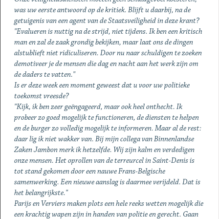
was uw eerste antwoord op de kritiek. Blijft u daarbij, na de
getuigenis van een agent van de Staatsveiligheid in deze krant?
"Evalueren is nuttig na de strijd, niet tíjdens. Ik ben een kritisch
man en zal de zaak grondig bekijken, maar laat ons de dingen
alstublieft niet ridiculiseren. Door nu naar schuldigen te zoeken
demotiveer je de mensen die dag en nacht aan het werk zijn om
de daders te vatten."
Is er deze week een moment geweest dat u voor uw politieke
toekomst vreesde?
"Kijk, ik ben zeer geëngageerd, maar ook heel onthecht. Ik
probeer zo goed mogelijk te functioneren, de diensten te helpen
en de burger zo volledig mogelijk te informeren. Maar al de rest:
daar lig ik niet wakker van. Bij mijn collega van Binnenlandse
Zaken Jambon merk ik hetzelfde. Wij zijn kalm en verdedigen
onze mensen. Het oprollen van de terreurcel in Saint-Denis is
tot stand gekomen door een nauwe Frans-Belgische
samenwerking. Een nieuwe aanslag is daarmee verijdeld. Dat is
het belangrijkste."
Parijs en Verviers maken plots een hele reeks wetten mogelijk die
een krachtig wapen zijn in handen van politie en gerecht. Gaan