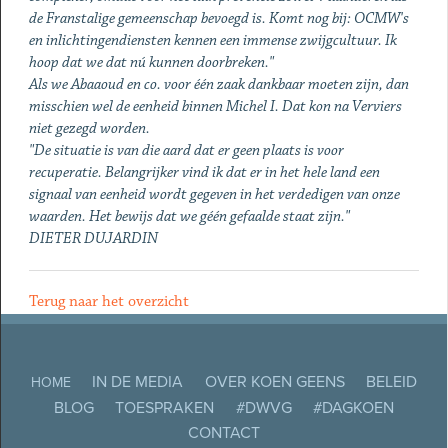
de Franstalige gemeenschap bevoegd is. Komt nog bij: OCMW's
en inlichtingendiensten kennen een immense zwijgcultuur. Ik
hoop dat we dat nú kunnen doorbreken."
Als we Abaaoud en co. voor één zaak dankbaar moeten zijn, dan
misschien wel de eenheid binnen Michel I. Dat kon na Verviers
niet gezegd worden.
"De situatie is van die aard dat er geen plaats is voor
recuperatie. Belangrijker vind ik dat er in het hele land een
signaal van eenheid wordt gegeven in het verdedigen van onze
waarden. Het bewijs dat we géén gefaalde staat zijn."
DIETER DUJARDIN
Terug naar het overzicht
IN DE MEDIA
OVER KOEN GEENS
BELEID
HOME
BLOG
TOESPRAKEN
#DWVG
#DAGKOEN
CONTACT