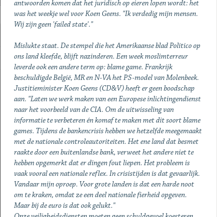
antwoorden komen dat het juridisch op eieren lopen wordt: het
was het weekje wel voor Koen Geens. "Ik verdedig mijn mensen.
Wij zijn geen 'failed state'."
Mislukte staat. De stempel die het Amerikaanse blad Politico op
ons land kleefde, blijft nazinderen. Een week moslimterreur
leverde ook een andere term op: blame game. Frankrijk
beschuldigde België, MR en N-VA het PS-model van Molenbeek.
Justitieminister Koen Geens (CD&V) heeft er geen boodschap
aan. "Laten we werk maken van een Europese inlichtingendienst
naar het voorbeeld van de CIA. Om de uitwisseling van
informatie te verbeteren én komaf te maken met dit soort blame
games. Tijdens de bankencrisis hebben we hetzelfde meegemaakt
met de nationale controleautoriteiten. Het ene land dat besmet
raakte door een buitenlandse bank, verweet het andere niet te
hebben opgemerkt dat er dingen fout liepen. Het probleem is
vaak vooral een nationale reflex. In crisistijden is dat gevaarlijk.
Vandaar mijn oproep. Voor grote landen is dat een harde noot
om te kraken, omdat ze een deel nationale fierheid opgeven.
Maar bij de euro is dat ook gelukt."
Onze veiligheidsdiensten moeten geen schuldgevoel koesteren,