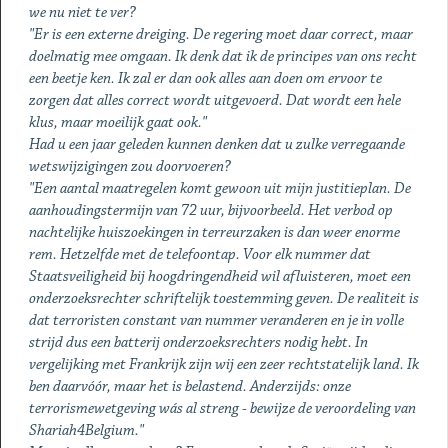
we nu niet te ver?
"Er is een externe dreiging. De regering moet daar correct, maar
doelmatig mee omgaan. Ik denk dat ik de principes van ons recht
een beetje ken. Ik zal er dan ook alles aan doen om ervoor te
zorgen dat alles correct wordt uitgevoerd. Dat wordt een hele
klus, maar moeilijk gaat ook."
Had u een jaar geleden kunnen denken dat u zulke verregaande
wetswijzigingen zou doorvoeren?
"Een aantal maatregelen komt gewoon uit mijn justitieplan. De
aanhoudingstermijn van 72 uur, bijvoorbeeld. Het verbod op
nachtelijke huiszoekingen in terreurzaken is dan weer enorme
rem. Hetzelfde met de telefoontap. Voor elk nummer dat
Staatsveiligheid bij hoogdringendheid wil afluisteren, moet een
onderzoeksrechter schriftelijk toestemming geven. De realiteit is
dat terroristen constant van nummer veranderen en je in volle
strijd dus een batterij onderzoeksrechters nodig hebt. In
vergelijking met Frankrijk zijn wij een zeer rechtstatelijk land. Ik
ben daarvóór, maar het is belastend. Anderzijds: onze
terrorismewetgeving wás al streng - bewijze de veroordeling van
Shariah4Belgium."