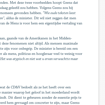
tonden. Met deze twee voorbeelden hoopt Geens dat
vandaag geleefd zou hebben. Volgens Geens zou hij
fenomeen gevonden hebben. “
Wie oude teksten leest
an”
, aldus de minister. Dit wil niet zeggen dat men
an de Mens is voor hem een eigentijdse vertaling van
 gaan, gaande van de Amerikanen in het Midden-
pt deze fenomenen niet altijd. Als mensen maximale
e zijn voor onbegrip. De minister is bereid om een
r als mens, politicus en hoogleraar veel te weinig voor
“
Het was atypisch en niet wat u ervan verwachtte maar
r wat de CD&V bedoelt als ze het heeft over een
e manier waarop het geloof in het moederland wordt
dt. Dit dient te gebeuren zonder de essentie prijs te
 werd hem gevraagd om concreter te zijn, maar Geens