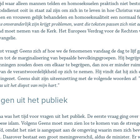
ijd waar alleen mannen telden en homoseksuelen praktisch niet bes
godsdienst ooit in staat zal zijn om zich in te leven in hoe Christus 
n en vrouwen gelijk behandelen en homoseksualiteit een normaal 
ze onveranderlijk zijn krijgt problemen, want die teksten passen zich niet a
nd moet nemen van de Kerk. Het Europees Verdrag voor de Rechten v
vangelie.
lot vraagt Geens zich af hoe we de fenomenen vandaag de dag te lijf
n tot de marginalisering van bepaalde bevolkingsgroepen. Hij begrij
nningen zouden doen om elkaar te begrijpen, dan zou er minder ruimt
van de verantwoordelijkheid op zich te nemen. Hij vindt dat hij zich e
 ingezet. Geens sluit zijn uiteenzetting met de volgende woorden af: 
s uit het diepst van mijn hart.”
gen uit het publiek
a was het tijd voor vragen uit het publiek. De eerste vraag ging ove
ese islam. Volgens Geens moet men zien los te komen van de streng
fd, omdat het niet is aangepast aan de omgeving waarin men zich bevin
. Daarover bestaat een groot meningsverschil, aldus de minister. Er