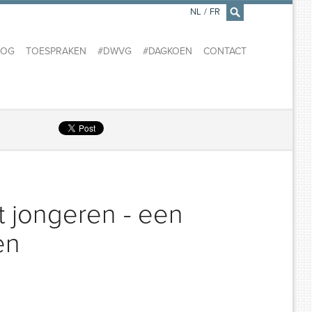
NL
/
FR
×
LOG
TOESPRAKEN
#DWVG
#DAGKOEN
CONTACT
 jongeren - een
en