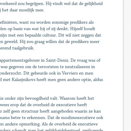
 verkeerd zou begrijpen. Hij vindt wel dat de gelijkheid
j het daar moeilijk mee.
definiëren, want nu worden sommige predikers als
 op basis van wat hij of zij denkt. Hijzelf houdt
ijn met een bepaalde cultuur. Dit wil niet zeggen dat
en geweld. Hij zou graag willen dat de predikers meer
erend taalgebruik.
t appartementsgebouw in Saint-Denis. De vraag was of
was gegeven om de terroristen te neutraliseren in
n onderzocht. Dit gebeurde ook in Verviers en men
d met Kalasjnikovs heeft men geen andere optie, aldus
ie onder zijn bevoegdheid valt. Waarom heeft het
wees erop dat de overheid de executieve heeft
r zelf geen structuur heeft aangeboden waarin ze kan
mams beter te erkennen. Dat de moslimexecutieve ook
en andere opmerking. Als de overheid de executieve
nders schendt men het gelijkheidsbeginsel, repliceerde