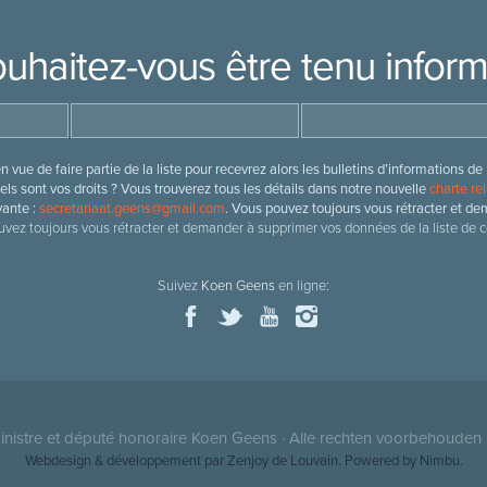
uhaitez-vous être tenu infor
 vue de faire partie de la liste pour recevrez alors les bulletins d’information
ls sont vos droits ? Vous trouverez tous les détails dans notre nouvelle
charte rel
vante :
secretariaat.geens@gmail.com
. Vous pouvez toujours vous rétracter et de
vez toujours vous rétracter et demander à supprimer vos données de la liste de c
Suivez
Koen Geens
en ligne:
nistre et député honoraire
Koen Geens
· Alle rechten voorbehouden 
Webdesign & développement par Zenjoy de Louvain
. Powered by
Nimbu
.