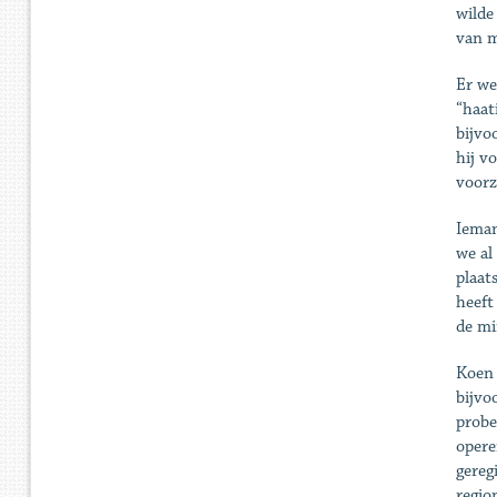
wilde
van m
Er we
“haat
bijvo
hij v
voorz
Ieman
we al
plaat
heeft
de mi
Koen 
bijvo
probe
opere
gereg
regio