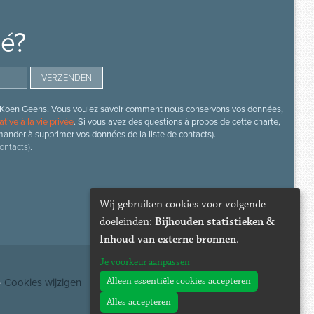
mé?
s de Koen Geens. Vous voulez savoir comment nous conservons vos données,
ative à la vie privée
. Si vous avez des questions à propos de cette charte,
mander à supprimer vos données de la liste de contacts).
ontacts).
Wij gebruiken cookies voor volgende
doeleinden:
Bijhouden statistieken &
Inhoud van externe bronnen
.
Je voorkeur aanpassen
Alleen essentiële cookies accepteren
·
Cookies wijzigen
Alles accepteren