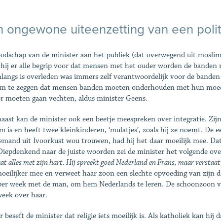
 ongewone uiteenzetting van een polit
odschap van de minister aan het publiek (dat overwegend uit moslims 
 hij er alle begrip voor dat mensen met het ouder worden de banden 
nlangs is overleden was immers zelf verantwoordelijk voor de banden m
om te zeggen dat mensen banden moeten onderhouden met hun moeder
r moeten gaan vechten, aldus minister Geens.
aast kan de minister ook een beetje meespreken over integratie. Zijn
m is en heeft twee kleinkinderen, ‘mulatjes’, zoals hij ze noemt. De e
emand uit Ivoorkust wou trouwen, had hij het daar moeilijk mee. Dat
 Diepdenkend naar de juiste woorden zei de minister het volgende ove
at alles met zijn hart. Hij spreekt goed Nederland en Frans, maar verstaat 
oeilijker mee en verweet haar zoon een slechte opvoeding van zijn do
per week met de man, om hem Nederlands te leren. De schoonzoon va
week over haar.
r beseft de minister dat religie iets moeilijk is. Als katholiek kan hi