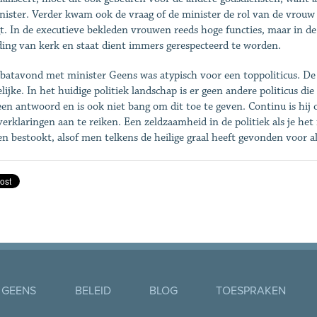
nister. Verder kwam ook de vraag of de minister de rol van de vrouw
t. In de executieve bekleden vrouwen reeds hoge functies, maar in 
ding van kerk en staat dient immers gerespecteerd te worden.
batavond met minister Geens was atypisch voor een toppoliticus. De 
lijke. In het huidige politiek landschap is er geen andere politicus die
 een antwoord en is ook niet bang om dit toe te geven. Continu is hi
erklaringen aan te reiken. Een zeldzaamheid in de politiek als je he
n bestookt, alsof men telkens de heilige graal heeft gevonden voor a
 GEENS
BELEID
BLOG
TOESPRAKEN