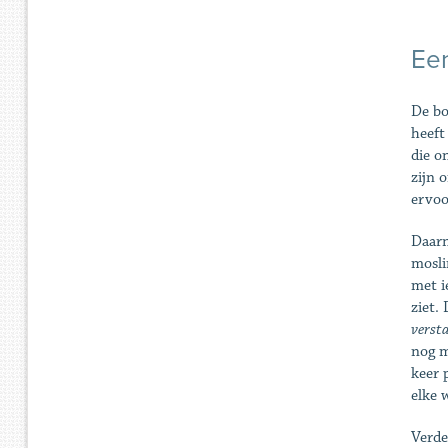
Een
De bo
heeft
die o
zijn 
ervoo
Daarn
mosli
met i
ziet.
versta
nog m
keer 
elke 
Verde