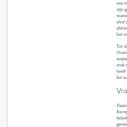
een t
zijn 
manne
alsof 
afsta
het e
Tot s
Ooste
inspa
stuk 
heeft
het wa
Vra
Daarn
Europ
belee
geven