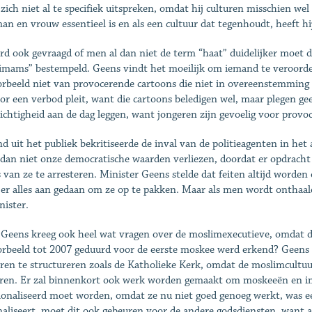
 zich niet al te specifiek uitspreken, omdat hij culturen misschien wel
an en vrouw essentieel is en als een cultuur dat tegenhoudt, heeft hi
rd ook gevraagd of men al dan niet de term “haat” duidelijker moet 
imams” bestempeld. Geens vindt het moeilijk om iemand te veroordelen
orbeeld niet van provocerende cartoons die niet in overeenstemming z
oor een verbod pleit, want die cartoons beledigen wel, maar plegen ge
ichtigheid aan de dag leggen, want jongeren zijn gevoelig voor provoc
d uit het publiek bekritiseerde de inval van de politieagenten in he
 dan niet onze democratische waarden verliezen, doordat er opdracht 
s van ze te arresteren. Minister Geens stelde dat feiten altijd worde
 er alles aan gedaan om ze op te pakken. Maar als men wordt onthaal
nister.
Geens kreeg ook heel wat vragen over de moslimexecutieve, omdat d
orbeeld tot 2007 geduurd voor de eerste moskee werd erkend? Geens 
ren te structureren zoals de Katholieke Kerk, omdat de moslimcultuu
ren. Er zal binnenkort ook werk worden gemaakt om moskeeën en i
ionaliseerd moet worden, omdat ze nu niet goed genoeg werkt, was e
naliseert, moet dit ook gebeuren voor de andere godsdiensten, want a