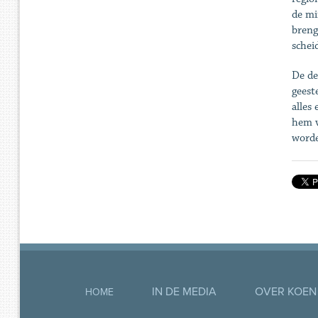
de mi
breng
schei
De de
geeste
alles
hem v
worde
IN DE MEDIA
OVER KOEN
HOME