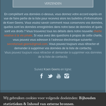
En complétant vos données ci-dessus, vous donnez votre accord exprès en
vue de faire partie de la liste pour recevrez alors les bulletins d’informations
de Koen Geens. Vous voulez savoir comment nous conservons vos données,
quelles sont les données enregistrées dans notre base de données et quels
sont vos droits ? Vous trouverez tous les détails dans notre nouvelle
charte
relative à la vie privée
. Si vous avez des questions à propos de cette charte,
vous pouvez vous adresser à l’adresse électronique suivante :
secretariaat.geens@gmail.com
. Vous pouvez toujours vous rétracter et
demander à supprimer vos données de la liste de contacts).
Vous pouvez toujours vous rétracter et demander à supprimer vos données
de la liste de contacts).
Suivez
Koen Geens
en ligne:
Wij gebruiken cookies voor volgende doeleinden:
Bijhouden
© 2026
Ancien ministre et député honoraire
Koen Geens
· Alle
statistieken & Inhoud van externe bronnen
.