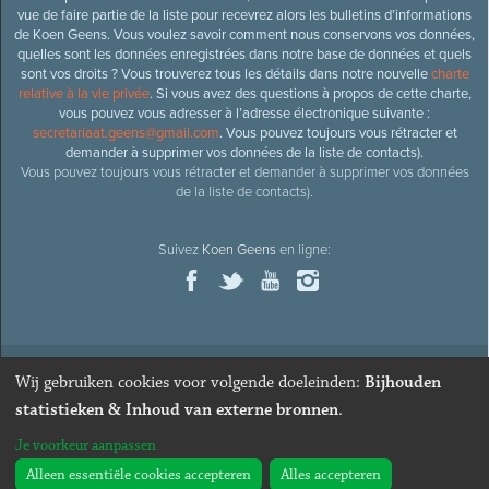
vue de faire partie de la liste pour recevrez alors les bulletins d’informations
de Koen Geens. Vous voulez savoir comment nous conservons vos données,
quelles sont les données enregistrées dans notre base de données et quels
sont vos droits ? Vous trouverez tous les détails dans notre nouvelle
charte
relative à la vie privée
. Si vous avez des questions à propos de cette charte,
vous pouvez vous adresser à l’adresse électronique suivante :
secretariaat.geens@gmail.com
. Vous pouvez toujours vous rétracter et
demander à supprimer vos données de la liste de contacts).
Vous pouvez toujours vous rétracter et demander à supprimer vos données
de la liste de contacts).
Suivez
Koen Geens
en ligne:
Wij gebruiken cookies voor volgende doeleinden:
Bijhouden
© 2026
Ancien ministre et député honoraire
Koen Geens
· Alle
statistieken & Inhoud van externe bronnen
.
rechten voorbehouden ·
Cookies wijzigen
Je voorkeur aanpassen
Webdesign & développement par Zenjoy de Louvain
. Powered by
Nimbu
.
Alleen essentiële cookies accepteren
Alles accepteren