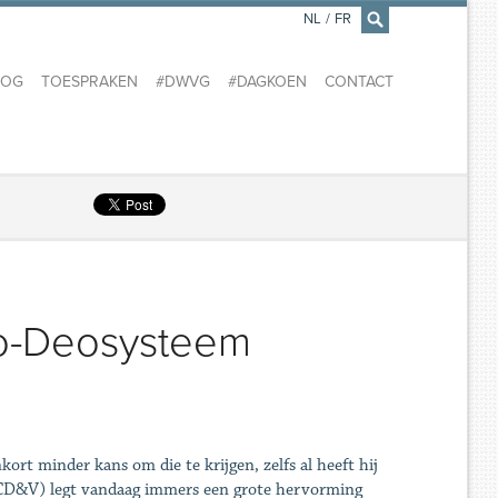
NL
/
FR
×
LOG
TOESPRAKEN
#DWVG
#DAGKOEN
CONTACT
pro-Deosysteem
t minder kans om die te krijgen, zelfs al heeft hij
 (CD&V) legt vandaag immers een grote hervorming