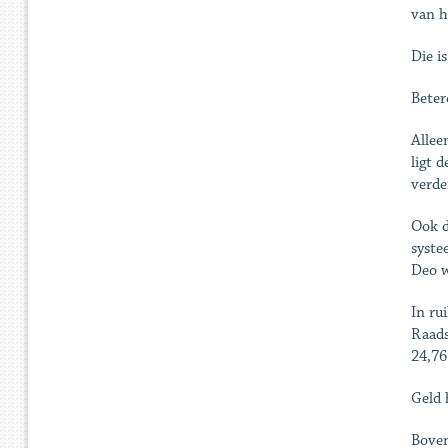
van h
Die i
Beter
Allee
ligt 
verde
Ook d
syste
Deo w
In ru
Raads
24,76
Geld 
Boven