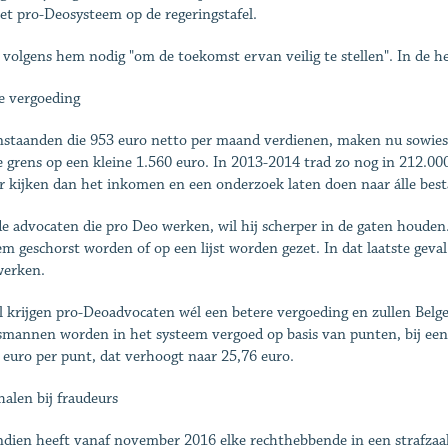
et pro-Deosysteem op de regeringstafel.
s volgens hem nodig "om de toekomst ervan veilig te stellen". In de
e vergoeding
nstaanden die 953 euro netto per maand verdienen, maken nu sowieso
de grens op een kleine 1.560 euro. In 2013-2014 trad zo nog in 212.0
r kijken dan het inkomen en een onderzoek laten doen naar álle best
e advocaten die pro Deo werken, wil hij scherper in de gaten houden
em geschorst worden of op een lijst worden gezet. In dat laatste gev
erken.
il krijgen pro-Deoadvocaten wél een betere vergoeding en zullen Bel
mannen worden in het systeem vergoed op basis van punten, bij een as
 euro per punt, dat verhoogt naar 25,76 euro.
halen bij fraudeurs
dien heeft vanaf november 2016 elke rechthebbende in een strafzaak 