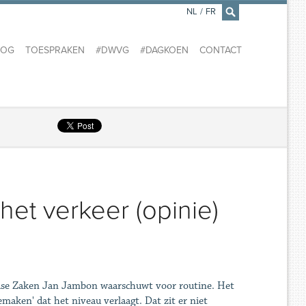
NL
/
FR
×
LOG
TOESPRAKEN
#DWVG
#DAGKOEN
CONTACT
 het verkeer (opinie)
ndse Zaken Jan Jambon waarschuwt voor routine. Het
emaken' dat het niveau verlaagt. Dat zit er niet