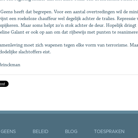
Geens heeft dat begrepen. Voor een aantal overtredingen wil de minis
ijnt een roekeloze chauffeur wel degelijk achter de tralies. Repressie 
e spijkeren. Maar soms helpt zo'n stok achter de deur. Hopelijk dring
eline Galant er ook op aan om dat rijbewijs met punten te reanimere
amenleving moet zich wapenen tegen elke vorm van terrorisme. Maar
odelijke slachtoffers eist.
Brinckman
 GEENS
BELEID
BLOG
TOESPRAKEN