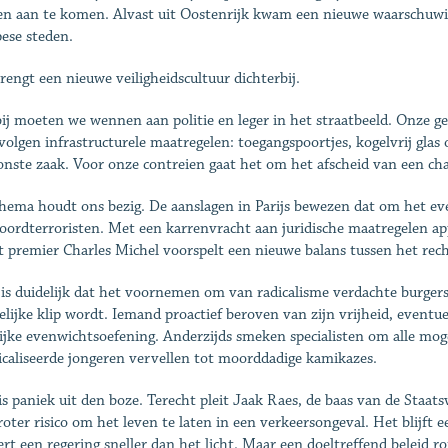
n aan te komen. Alvast uit Oostenrijk kwam een nieuwe waarschuwing
ese steden.
rengt een nieuwe veiligheidscultuur dichterbij.
ij moeten we wennen aan politie en leger in het straatbeeld. Onze 
volgen infrastructurele maatregelen: toegangspoortjes, kogelvrij glas o
nste zaak. Voor onze contreien gaat het om het afscheid van een cha
hema houdt ons bezig. De aanslagen in Parijs bewezen dat om het ev
oordterroristen. Met een karrenvracht aan juridische maatregelen app
t premier Charles Michel voorspelt een nieuwe balans tussen het recht
 is duidelijk dat het voornemen om van radicalisme verdachte burger
lijke klip wordt. Iemand proactief beroven van zijn vrijheid, eventue
ijke evenwichtsoefening. Anderzijds smeken specialisten om alle mo
icaliseerde jongeren vervellen tot moorddadige kamikazes.
is paniek uit den boze. Terecht pleit Jaak Raes, de baas van de Staats
roter risico om het leven te laten in een verkeersongeval. Het blijft
ert een regering sneller dan het licht. Maar een doeltreffend beleid ro