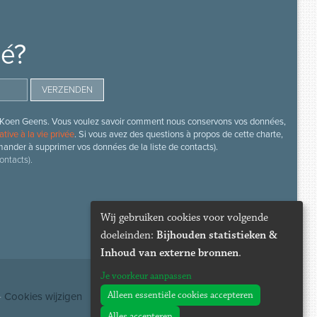
mé?
s de Koen Geens. Vous voulez savoir comment nous conservons vos données,
ative à la vie privée
. Si vous avez des questions à propos de cette charte,
mander à supprimer vos données de la liste de contacts).
ontacts).
Wij gebruiken cookies voor volgende
doeleinden:
Bijhouden statistieken &
Inhoud van externe bronnen
.
Je voorkeur aanpassen
Alleen essentiële cookies accepteren
·
Cookies wijzigen
Alles accepteren