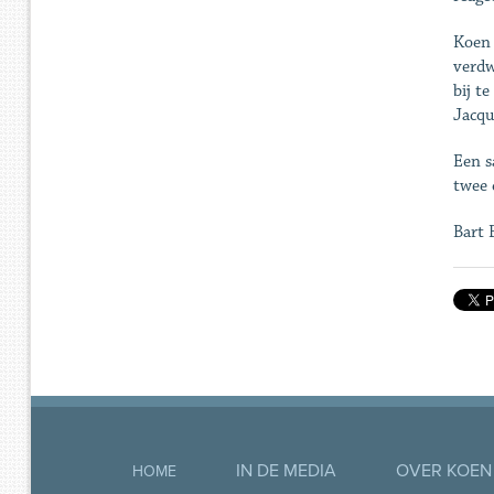
Koen 
verdw
bij t
Jacqu
Een s
twee d
Bart 
IN DE MEDIA
OVER KOEN
HOME