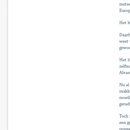
metee
Europ
Het b
Daarb
weet 
gewoo
Het t
zelfm
Alvas
Nu al
makke
moeil
gerad
Toch 
een g
reage