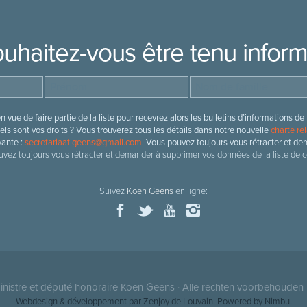
uhaitez-vous être tenu infor
 vue de faire partie de la liste pour recevrez alors les bulletins d’information
ls sont vos droits ? Vous trouverez tous les détails dans notre nouvelle
charte rel
vante :
secretariaat.geens@gmail.com
. Vous pouvez toujours vous rétracter et de
vez toujours vous rétracter et demander à supprimer vos données de la liste de c
Suivez
Koen Geens
en ligne:
nistre et député honoraire
Koen Geens
· Alle rechten voorbehouden 
Webdesign & développement par Zenjoy de Louvain
. Powered by
Nimbu
.