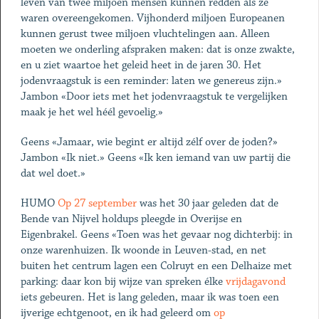
leven van twee miljoen mensen kunnen redden als ze
waren overeengekomen. Vijhonderd miljoen Europeanen
kunnen gerust twee miljoen vluchtelingen aan. Alleen
moeten we onderling afspraken maken: dat is onze zwakte,
en u ziet waartoe het geleid heet in de jaren 30. Het
jodenvraagstuk is een reminder: laten we genereus zijn.»
Jambon «Door iets met het jodenvraagstuk te vergelijken
maak je het wel héél gevoelig.»
Geens «Jamaar, wie begint er altijd zélf over de joden?»
Jambon «Ik niet.» Geens «Ik ken iemand van uw partij die
dat wel doet.»
HUMO
Op 27 september
was het 30 jaar geleden dat de
Bende van Nijvel holdups pleegde in Overijse en
Eigenbrakel. Geens «Toen was het gevaar nog dichterbij: in
onze warenhuizen. Ik woonde in Leuven-stad, en net
buiten het centrum lagen een Colruyt en een Delhaize met
parking: daar kon bij wijze van spreken élke
vrijdagavond
iets gebeuren. Het is lang geleden, maar ik was toen een
ijverige echtgenoot, en ik had geleerd om
op