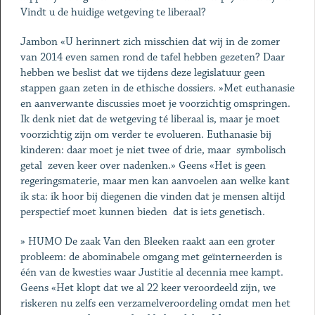
Vindt u de huidige wetgeving te liberaal?
Jambon «U herinnert zich misschien dat wij in de zomer
van 2014 even samen rond de tafel hebben gezeten? Daar
hebben we beslist dat we tijdens deze legislatuur geen
stappen gaan zeten in de ethische dossiers. »Met euthanasie
en aanverwante discussies moet je voorzichtig omspringen.
Ik denk niet dat de wetgeving té liberaal is, maar je moet
voorzichtig zijn om verder te evolueren. Euthanasie bij
kinderen: daar moet je niet twee of drie, maar ­ symbolisch
getal ­ zeven keer over nadenken.» Geens «Het is geen
regeringsmaterie, maar men kan aanvoelen aan welke kant
ik sta: ik hoor bij diegenen die vinden dat je mensen altijd
perspectief moet kunnen bieden ­ dat is iets genetisch.
» HUMO De zaak Van den Bleeken raakt aan een groter
probleem: de abominabele omgang met geïnterneerden is
één van de kwesties waar Justitie al decennia mee kampt.
Geens «Het klopt dat we al 22 keer veroordeeld zijn, we
riskeren nu zelfs een verzamelveroordeling omdat men het