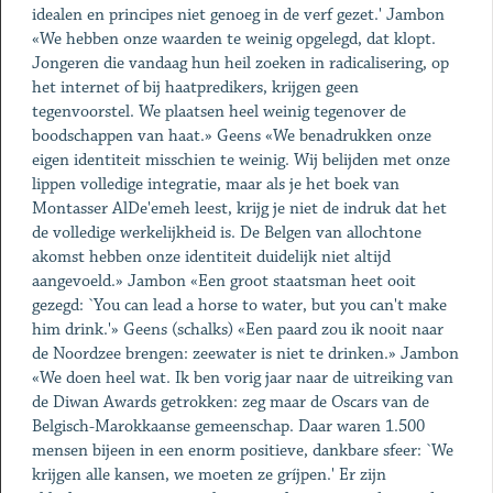
idealen en principes niet genoeg in de verf gezet.' Jambon
«We hebben onze waarden te weinig opgelegd, dat klopt.
Jongeren die vandaag hun heil zoeken in radicalisering, op
het internet of bij haatpredikers, krijgen geen
tegenvoorstel. We plaatsen heel weinig tegenover de
boodschappen van haat.» Geens «We benadrukken onze
eigen identiteit misschien te weinig. Wij belijden met onze
lippen volledige integratie, maar als je het boek van
Montasser AlDe'emeh leest, krijg je niet de indruk dat het
de volledige werkelijkheid is. De Belgen van allochtone
akomst hebben onze identiteit duidelijk niet altijd
aangevoeld.» Jambon «Een groot staatsman heet ooit
gezegd: `You can lead a horse to water, but you can't make
him drink.'» Geens (schalks) «Een paard zou ik nooit naar
de Noordzee brengen: zeewater is niet te drinken.» Jambon
«We doen heel wat. Ik ben vorig jaar naar de uitreiking van
de Diwan Awards getrokken: zeg maar de Oscars van de
Belgisch-Marokkaanse gemeenschap. Daar waren 1.500
mensen bijeen in een enorm positieve, dankbare sfeer: `We
krijgen alle kansen, we moeten ze gríjpen.' Er zijn