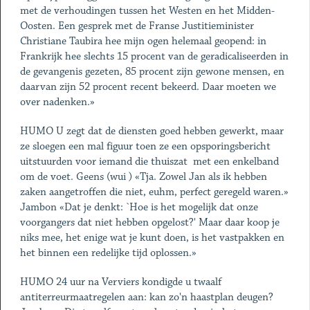
met de verhoudingen tussen het Westen en het Midden-
Oosten. Een gesprek met de Franse Justitieminister
Christiane Taubira hee mijn ogen helemaal geopend: in
Frankrijk hee slechts 15 procent van de geradicaliseerden in
de gevangenis gezeten, 85 procent zijn gewone mensen, en
daarvan zijn 52 procent recent bekeerd. Daar moeten we
over nadenken.»
HUMO U zegt dat de diensten goed hebben gewerkt, maar
ze sloegen een mal figuur toen ze een opsporingsbericht
uitstuurden voor iemand die thuiszat ­ met een enkelband
om de voet. Geens (wui ) «Tja. Zowel Jan als ik hebben
zaken aangetroffen die niet, euhm, perfect geregeld waren.»
Jambon «Dat je denkt: `Hoe is het mogelijk dat onze
voorgangers dat niet hebben opgelost?' Maar daar koop je
niks mee, het enige wat je kunt doen, is het vastpakken en
het binnen een redelijke tijd oplossen.»
HUMO 24 uur na Verviers kondigde u twaalf
antiterreurmaatregelen aan: kan zo'n haastplan deugen?