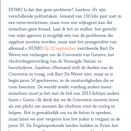
HUMO Is dat dan geen probleem? Jambon «Er zijn
verschillende politietaken. Iemand van 150 kilo past niet in
een interventieteam, maar voor een wijkagent kan dat
misschien geen kwaad. Laat ik het zo stellen: het gewicht
van mijn agenten is mogelijk één van de problemen die
opgelost moeten worden, maar niet het prangendste van
allemaal.» HUMO
Op 22 september
ventileerde Bart De
Wever een verlangen om de Conventie van Genève, het
vluchtelingenverdrag van de Verenigde Naties, te
herschrijven. Jambon «Niemand stelt de doelen van de
Conventie in vraag, ook Bart De Wever niet, maar ze is
begin jaren 50 geschreven, in de omstandigheden die er
toen heersten. De wereld steekt vandaag anders ineen:
misschien moet je het met de bril van 2015 lichtjes anders
lezen.» Geens «Ik denk dat we de Conventie moeten lezen
als een plicht om mensen die vluchten voor de oorlog te
helpen. Het is gemakkelijk om na de feiten te spreken,
maar laten we niet vergeten hoe het joden is vergaan in de
jaren 30. De Engelssprekende landen hadden in Evian het