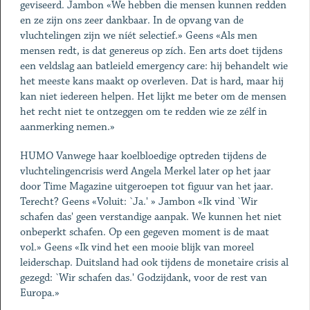
geviseerd. Jambon «We hebben die mensen kunnen redden
en ze zijn ons zeer dankbaar. In de opvang van de
vluchtelingen zijn we níét selectief.» Geens «Als men
mensen redt, is dat genereus op zích. Een arts doet tijdens
een veldslag aan batleield emergency care: hij behandelt wie
het meeste kans maakt op overleven. Dat is hard, maar hij
kan niet iedereen helpen. Het lijkt me beter om de mensen
het recht niet te ontzeggen om te redden wie ze zélf in
aanmerking nemen.»
HUMO Vanwege haar koelbloedige optreden tijdens de
vluchtelingencrisis werd Angela Merkel later op het jaar
door Time Magazine uitgeroepen tot figuur van het jaar.
Terecht? Geens «Voluit: `Ja.' » Jambon «Ik vind `Wir
schafen das' geen verstandige aanpak. We kunnen het niet
onbeperkt schafen. Op een gegeven moment is de maat
vol.» Geens «Ik vind het een mooie blijk van moreel
leiderschap. Duitsland had ook tijdens de monetaire crisis al
gezegd: `Wir schafen das.' Godzijdank, voor de rest van
Europa.»