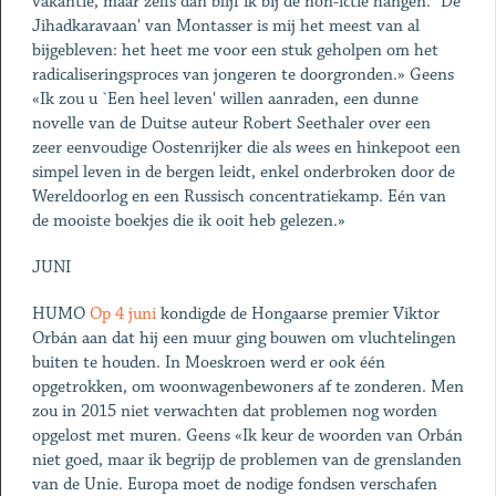
vakantie, maar zelfs dan blijf ik bij de non-ictie hangen. `De
Jihadkaravaan' van Montasser is mij het meest van al
bijgebleven: het heet me voor een stuk geholpen om het
radicaliseringsproces van jongeren te doorgronden.» Geens
«Ik zou u `Een heel leven' willen aanraden, een dunne
novelle van de Duitse auteur Robert Seethaler over een
zeer eenvoudige Oostenrijker die als wees en hinkepoot een
simpel leven in de bergen leidt, enkel onderbroken door de
Wereldoorlog en een Russisch concentratiekamp. Eén van
de mooiste boekjes die ik ooit heb gelezen.»
JUNI
HUMO
Op 4 juni
kondigde de Hongaarse premier Viktor
Orbán aan dat hij een muur ging bouwen om vluchtelingen
buiten te houden. In Moeskroen werd er ook één
opgetrokken, om woonwagenbewoners af te zonderen. Men
zou in 2015 niet verwachten dat problemen nog worden
opgelost met muren. Geens «Ik keur de woorden van Orbán
niet goed, maar ik begrijp de problemen van de grenslanden
van de Unie. Europa moet de nodige fondsen verschafen