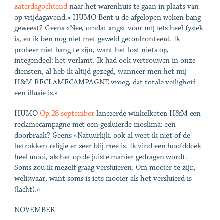
zaterdagochtend
naar het warenhuis te gaan in plaats van
op vrijdagavond.» HUMO Bent u de afgelopen weken bang
geweest? Geens «Nee, omdat angst voor mij iets heel fysiek
is, en ik ben nog niet met geweld geconfronteerd. Ik
probeer niet bang te zijn, want het lost niets op,
integendeel: het verlamt. Ik had ook vertrouwen in onze
diensten, al heb ik altijd gezegd, wanneer men het mij
H&M RECLAMECAMPAGNE vroeg, dat totale veiligheid
een illusie is.»
HUMO
Op 28 september
lanceerde winkelketen H&M een
reclamecampagne met een gesluierde moslima: een
doorbraak? Geens «Natuurlijk, ook al weet ik niet of de
betrokken religie er zeer blij mee is. Ik vind een hoofddoek
heel mooi, als het op de juiste manier gedragen wordt.
Soms zou ik mezelf graag versluieren. Om mooier te zijn,
weliswaar, want soms is iets mooier als het versluierd is
(lacht).»
NOVEMBER