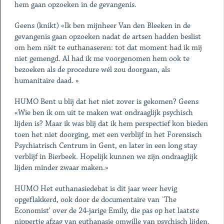
hem gaan opzoeken in de gevangenis.
Geens (knikt) «Ik ben mijnheer Van den Bleeken in de
gevangenis gaan opzoeken nadat de artsen hadden beslist
om hem níét te euthanaseren: tot dat moment had ik mij
niet gemengd. Al had ik me voorgenomen hem ook te
bezoeken als de procedure wél zou doorgaan, als
humanitaire daad. »
HUMO Bent u blij dat het niet zover is gekomen? Geens
«Wie ben ik om uit te maken wat ondraaglijk psychisch
lijden is? Maar ik was blij dat ik hem perspectief kon bieden
toen het niet doorging, met een verblijf in het Forensisch
Psychiatrisch Centrum in Gent, en later in een long stay
verblijf in Bierbeek. Hopelijk kunnen we zijn ondraaglijk
lijden minder zwaar maken.»
HUMO Het euthanasiedebat is dit jaar weer hevig
opgeflakkerd, ook door de documentaire van `The
Economist' over de 24-jarige Emily, die pas op het laatste
nippertje afzag van euthanasie omwille van psychisch lijden.