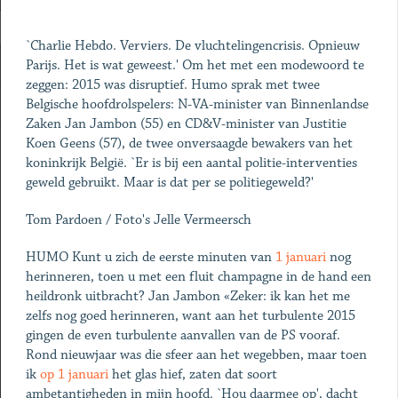
`Charlie Hebdo. Verviers. De vluchtelingencrisis. Opnieuw
Parijs. Het is wat geweest.' Om het met een modewoord te
zeggen: 2015 was disruptief. Humo sprak met twee
Belgische hoofdrolspelers: N-VA-minister van Binnenlandse
Zaken Jan Jambon (55) en CD&V-minister van Justitie
Koen Geens (57), de twee onversaagde bewakers van het
koninkrijk België. `Er is bij een aantal politie-interventies
geweld gebruikt. Maar is dat per se politiegeweld?'
Tom Pardoen / Foto's Jelle Vermeersch
HUMO Kunt u zich de eerste minuten van
1 januari
nog
herinneren, toen u met een fluit champagne in de hand een
heildronk uitbracht? Jan Jambon «Zeker: ik kan het me
zelfs nog goed herinneren, want aan het turbulente 2015
gingen de even turbulente aanvallen van de PS vooraf.
Rond nieuwjaar was die sfeer aan het wegebben, maar toen
ik
op 1 januari
het glas hief, zaten dat soort
ambetantigheden in mijn hoofd. `Hou daarmee op', dacht