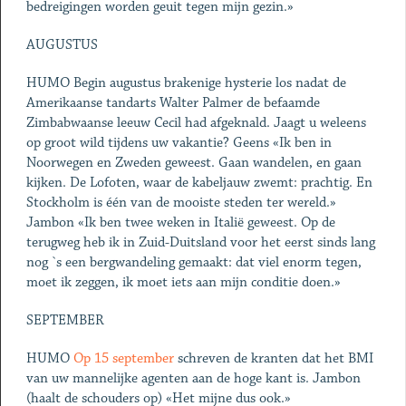
bedreigingen worden geuit tegen mijn gezin.»
AUGUSTUS
HUMO Begin augustus brakenige hysterie los nadat de
Amerikaanse tandarts Walter Palmer de befaamde
Zimbabwaanse leeuw Cecil had afgeknald. Jaagt u weleens
op groot wild tijdens uw vakantie? Geens «Ik ben in
Noorwegen en Zweden geweest. Gaan wandelen, en gaan
kijken. De Lofoten, waar de kabeljauw zwemt: prachtig. En
Stockholm is één van de mooiste steden ter wereld.»
Jambon «Ik ben twee weken in Italië geweest. Op de
terugweg heb ik in Zuid-Duitsland voor het eerst sinds lang
nog `s een bergwandeling gemaakt: dat viel enorm tegen,
moet ik zeggen, ik moet iets aan mijn conditie doen.»
SEPTEMBER
HUMO
Op 15 september
schreven de kranten dat het BMI
van uw mannelijke agenten aan de hoge kant is. Jambon
(haalt de schouders op) «Het mijne dus ook.»