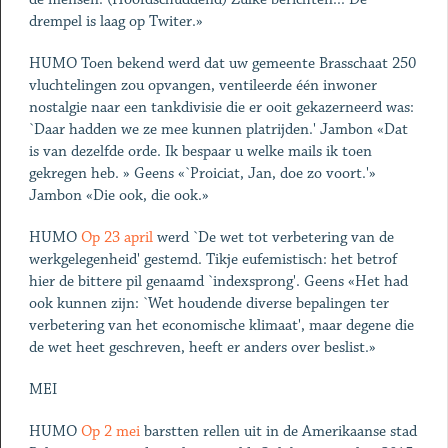
drempel is laag op Twiter.»
HUMO Toen bekend werd dat uw gemeente Brasschaat 250
vluchtelingen zou opvangen, ventileerde één inwoner
nostalgie naar een tankdivisie die er ooit gekazerneerd was:
`Daar hadden we ze mee kunnen platrijden.' Jambon «Dat
is van dezelfde orde. Ik bespaar u welke mails ik toen
gekregen heb. » Geens «`Proiciat, Jan, doe zo voort.'»
Jambon «Die ook, die ook.»
HUMO
Op 23 april
werd `De wet tot verbetering van de
werkgelegenheid' gestemd. Tikje eufemistisch: het betrof
hier de bittere pil genaamd `indexsprong'. Geens «Het had
ook kunnen zijn: `Wet houdende diverse bepalingen ter
verbetering van het economische klimaat', maar degene die
de wet heet geschreven, heeft er anders over beslist.»
MEI
HUMO
Op 2 mei
barstten rellen uit in de Amerikaanse stad