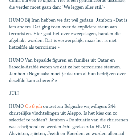
China durven te kijken. Het is een genuanceerde discussie,
die verder moet gaan dan: `We leggen alles stil.'»
HUMO Bij Iran hebben we dat wél gedaan. Jambon «Dat is
iets anders. Dat ging toen over de expliciete steun aan
terroristen. Hier gaat het over zweepslagen, handen die
afgehakt worden. Dat is verwerpelijk, maar het is niet
hetzelfde als terrorisme.»
HUMO Van bepaalde figuren en families uit Qatar en
Saoedie-Arabië weten we dat ze het terrorisme steunen.
Jambon «Nogmaals: moet je daarom al hun bedrijven over
dezelfde kam scheren? »
JULI
HUMO
Op 8 juli
ontzetten Belgische vrijwilligers 244
christelijke vluchtelingen uit Aleppo. Is het kies om zo
selectief te redden? Jambon «De situatie van die christenen
was schrijnend: ze werden écht geviseerd.» HUMO
Alevieten, sjiieten, Jezidi en Koerden: ze worden allemaal