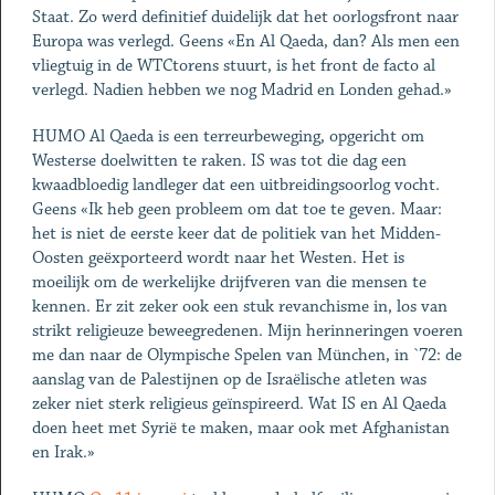
Staat. Zo werd definitief duidelijk dat het oorlogsfront naar
Europa was verlegd. Geens «En Al Qaeda, dan? Als men een
vliegtuig in de WTCtorens stuurt, is het front de facto al
verlegd. Nadien hebben we nog Madrid en Londen gehad.»
HUMO Al Qaeda is een terreurbeweging, opgericht om
Westerse doelwitten te raken. IS was tot die dag een
kwaadbloedig landleger dat een uitbreidingsoorlog vocht.
Geens «Ik heb geen probleem om dat toe te geven. Maar:
het is niet de eerste keer dat de politiek van het Midden-
Oosten geëxporteerd wordt naar het Westen. Het is
moeilijk om de werkelijke drijfveren van die mensen te
kennen. Er zit zeker ook een stuk revanchisme in, los van
strikt religieuze beweegredenen. Mijn herinneringen voeren
me dan naar de Olympische Spelen van München, in `72: de
aanslag van de Palestijnen op de Israëlische atleten was
zeker niet sterk religieus geïnspireerd. Wat IS en Al Qaeda
doen heet met Syrië te maken, maar ook met Afghanistan
en Irak.»