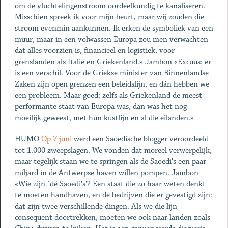
om de vluchtelingenstroom oordeelkundig te kanaliseren.
Misschien spreek ik voor mijn beurt, maar wij zouden die
stroom evenmin aankunnen. Ik erken de symboliek van een
muur, maar in een volwassen Europa zou men verwachten
dat alles voorzien is, financieel en logistiek, voor
grenslanden als Italië en Griekenland.» Jambon «Excuus: er
is een verschil. Voor de Griekse minister van Binnenlandse
Zaken zijn open grenzen een beleidslijn, en dán hebben we
een probleem. Maar goed: zelfs als Griekenland de meest
performante staat van Europa was, dan was het nog
moeilijk geweest, met hun kustlijn en al die eilanden.»
HUMO
Op 7 juni
werd een Saoedische blogger veroordeeld
tot 1.000 zweepslagen. We vonden dat moreel verwerpelijk,
maar tegelijk staan we te springen als de Saoedi's een paar
miljard in de Antwerpse haven willen pompen. Jambon
«Wie zijn `dé Saoedi's'? Een staat die zo haar weten denkt
te moeten handhaven, en de bedrijven die er gevestigd zijn:
dat zijn twee verschillende dingen. Als we die lijn
consequent doortrekken, moeten we ook naar landen zoals