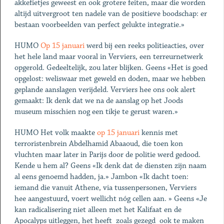
akkefietjes geweest en ook grotere feiten, maar die worden
altijd uitvergroot ten nadele van de positieve boodschap: er
bestaan voorbeelden van perfect gelukte integratie.»
HUMO
Op 15 januari
werd bij een reeks politieacties, over
het hele land maar vooral in Verviers, een terreurnetwerk
opgerold. Gedeeltelijk, zou later blijken. Geens «Het is goed
opgelost: weliswaar met geweld en doden, maar we hebben
geplande aanslagen verijdeld. Verviers hee ons ook alert
gemaakt: Ik denk dat we na de aanslag op het Joods
museum misschien nog een tikje te gerust waren.»
HUMO Het volk maakte
op 15 januari
kennis met
terroristenbrein Abdelhamid Abaaoud, die toen kon
vluchten maar later in Parijs door de politie werd gedood.
Kende u hem al? Geens «Ik denk dat de diensten zijn naam
al eens genoemd hadden, ja.» Jambon «Ik dacht toen:
iemand die vanuit Athene, via tussenpersonen, Verviers
hee aangestuurd, voert wellicht nóg cellen aan. » Geens «Je
kan radicalisering niet alleen met het Kalifaat en de
Apocalyps uitleggen, het heeft ­ zoals gezegd ­ ook te maken