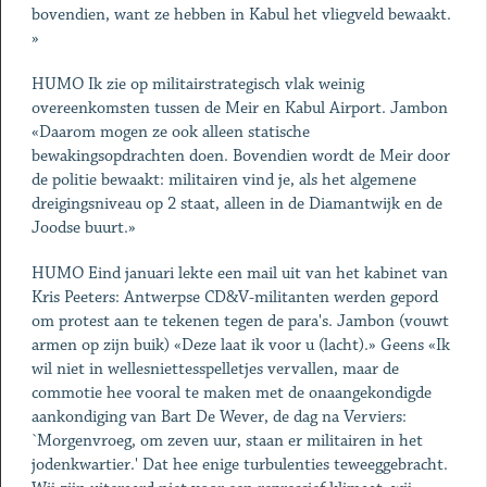
bovendien, want ze hebben in Kabul het vliegveld bewaakt.
»
HUMO Ik zie op militairstrategisch vlak weinig
overeenkomsten tussen de Meir en Kabul Airport. Jambon
«Daarom mogen ze ook alleen statische
bewakingsopdrachten doen. Bovendien wordt de Meir door
de politie bewaakt: militairen vind je, als het algemene
dreigingsniveau op 2 staat, alleen in de Diamantwijk en de
Joodse buurt.»
HUMO Eind januari lekte een mail uit van het kabinet van
Kris Peeters: Antwerpse CD&V-militanten werden gepord
om protest aan te tekenen tegen de para's. Jambon (vouwt
armen op zijn buik) «Deze laat ik voor u (lacht).» Geens «Ik
wil niet in wellesniettesspelletjes vervallen, maar de
commotie hee vooral te maken met de onaangekondigde
aankondiging van Bart De Wever, de dag na Verviers:
`Morgenvroeg, om zeven uur, staan er militairen in het
jodenkwartier.' Dat hee enige turbulenties teweeggebracht.