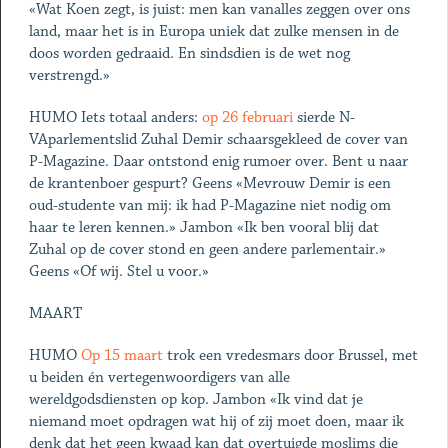
«Wat Koen zegt, is juist: men kan vanalles zeggen over ons
land, maar het is in Europa uniek dat zulke mensen in de
doos worden gedraaid. En sindsdien is de wet nog
verstrengd.»
HUMO Iets totaal anders:
op 26 februari
sierde N-
VAparlementslid Zuhal Demir schaarsgekleed de cover van
P-Magazine. Daar ontstond enig rumoer over. Bent u naar
de krantenboer gespurt? Geens «Mevrouw Demir is een
oud-studente van mij: ik had P-Magazine niet nodig om
haar te leren kennen.» Jambon «Ik ben vooral blij dat
Zuhal op de cover stond en geen andere parlementair.»
Geens «Of wij. Stel u voor.»
MAART
HUMO
Op 15 maart
trok een vredesmars door Brussel, met
u beiden én vertegenwoordigers van alle
wereldgodsdiensten op kop. Jambon «Ik vind dat je
niemand moet opdragen wat hij of zij moet doen, maar ik
denk dat het geen kwaad kan dat overtuigde moslims die