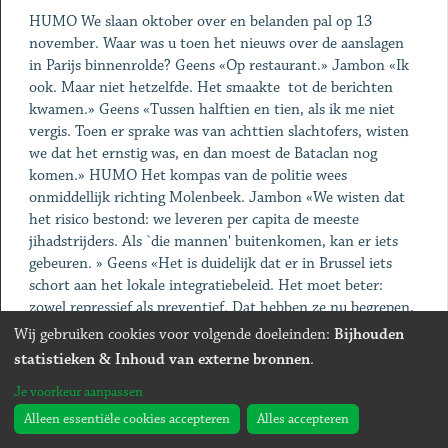
HUMO We slaan oktober over en belanden pal op 13
november. Waar was u toen het nieuws over de aanslagen
in Parijs binnenrolde? Geens «Op restaurant.» Jambon «Ik
ook. Maar niet hetzelfde. Het smaakte ­ tot de berichten
kwamen.» Geens «Tussen halftien en tien, als ik me niet
vergis. Toen er sprake was van achttien slachtofers, wisten
we dat het ernstig was, en dan moest de Bataclan nog
komen.» HUMO Het kompas van de politie wees
onmiddellijk richting Molenbeek. Jambon «We wisten dat
het risico bestond: we leveren per capita de meeste
jihadstrijders. Als `die mannen' buitenkomen, kan er iets
gebeuren. » Geens «Het is duidelijk dat er in Brussel iets
schort aan het lokale integratiebeleid. Het moet beter:
zowel repressief als preventief. Dat hebben ze nu begrepen,
dat was de positieve noot, naast al het negatieve: het was
Wij gebruiken cookies voor volgende doeleinden:
Bijhouden
een wake-upcall.»
statistieken & Inhoud van externe bronnen
.
Je voorkeur aanpassen
HUMO De aanslag op Charlie Hebdo en de politieactie in
Verviers waren ook wakeupcalls. Er werden toen dure eden
Alleen essentiële cookies accepteren
Alles accepteren
gezworen over informatie-uitwisseling en samenwerking.