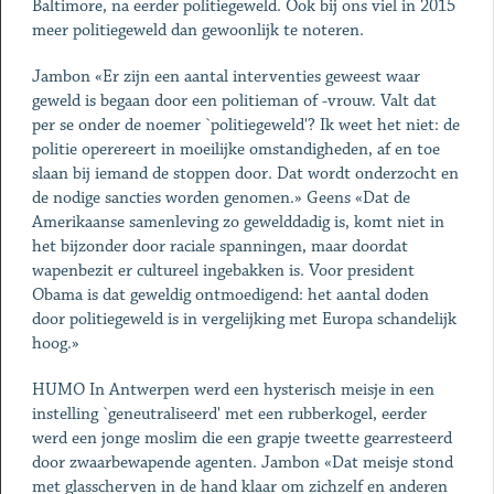
Baltimore, na eerder politiegeweld. Ook bij ons viel in 2015
meer politiegeweld dan gewoonlijk te noteren.
Jambon «Er zijn een aantal interventies geweest waar
geweld is begaan door een politieman of -vrouw. Valt dat
per se onder de noemer `politiegeweld'? Ik weet het niet: de
politie operereert in moeilijke omstandigheden, af en toe
slaan bij iemand de stoppen door. Dat wordt onderzocht en
de nodige sancties worden genomen.» Geens «Dat de
Amerikaanse samenleving zo gewelddadig is, komt niet in
het bijzonder door raciale spanningen, maar doordat
wapenbezit er cultureel ingebakken is. Voor president
Obama is dat geweldig ontmoedigend: het aantal doden
door politiegeweld is in vergelijking met Europa schandelijk
hoog.»
HUMO In Antwerpen werd een hysterisch meisje in een
instelling `geneutraliseerd' met een rubberkogel, eerder
werd een jonge moslim die een grapje tweette gearresteerd
door zwaarbewapende agenten. Jambon «Dat meisje stond
met glasscherven in de hand klaar om zichzelf en anderen