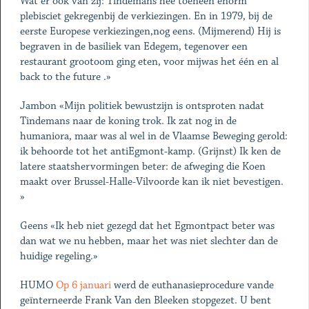
Wat er ook van zij: Tindemans hee toeneen enorm
plebisciet gekregenbij de verkiezingen. En in 1979, bij de
eerste Europese verkiezingen,nog eens. (Mijmerend) Hij is
begraven in de basiliek van Edegem, tegenover een
restaurant grootoom ging eten, voor mijwas het één en al
back to the future .»
Jambon «Mijn politiek bewustzijn is ontsproten nadat
Tindemans naar de koning trok. Ik zat nog in de
humaniora, maar was al wel in de Vlaamse Beweging gerold:
ik behoorde tot het antiEgmont-kamp. (Grijnst) Ik ken de
latere staatshervormingen beter: de afweging die Koen
maakt over Brussel-Halle-Vilvoorde kan ik niet bevestigen.
»
Geens «Ik heb niet gezegd dat het Egmontpact beter was
dan wat we nu hebben, maar het was niet slechter dan de
huidige regeling.»
HUMO
Op 6 januari
werd de euthanasieprocedure vande
geïnterneerde Frank Van den Bleeken stopgezet. U bent