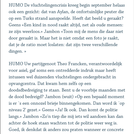
HUMO De vluchtelingencrisis kreeg begin september helaas
ook een gezicht: dat van Aylan, de onfortuinlijke peuter die
op een Turks strand aanspoelde. Heeft dat beeld u geraakt?
Geens «Een kind in nood raakt altíjd, net als oude mensen:
ze zijn weerloos.» Jambon «Toon mij de mens die daar niet
door geraakt is. Maar het is niet omdat een foto je raakt,
dat je de ratio moet loslaten: dat zijn twee verschillende
dingen. »
HUMO Uw partijgenoot Theo Francken, verantwoordelijk
voor asiel, gaf soms een ontredderde indruk maar heeft
intussen wel duizenden vluchtelingen ondergebracht in
opvangcentra. Dat kwam hem zelfs op een
doodsdbedreiging te staan. Bent u de voorbije maanden met
de dood bedreigd? Jambon (wuit) «Op een bepaald moment
is er `s een onnozel brieje binnengekomen. Dan word ik `op
niveau 2' gezet.» Geens «Ja! Ik ook. Dan komt de politie
langs.» Jambon «Zo'n tiep die mij iets wil aandoen kan dan
achter de hoek staan wachten tot de politie weer weg is.
Goed, ik denkdat ik anders zou praten wanneer er concrete