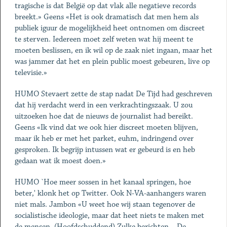
tragische is dat België op dat vlak alle negatieve records
breekt.» Geens «Het is ook dramatisch dat men hem als
publiek iguur de mogelijkheid heet ontnomen om discreet
te sterven. Iedereen moet zelf weten wat hij meent te
moeten beslissen, en ik wil op de zaak niet ingaan, maar het
was jammer dat het en plein public moest gebeuren, live op
televisie.»
HUMO Stevaert zette de stap nadat De Tijd had geschreven
dat hij verdacht werd in een verkrachtingszaak. U zou
uitzoeken hoe dat de nieuws de journalist had bereikt.
Geens «Ik vind dat we ook hier discreet moeten blijven,
maar ik heb er met het parket, euhm, indringend over
gesproken. Ik begrijp intussen wat er gebeurd is en heb
gedaan wat ik moest doen.»
HUMO `Hoe meer sossen in het kanaal springen, hoe
beter,' klonk het op Twitter. Ook N-VA-aanhangers waren
niet mals. Jambon «U weet hoe wij staan tegenover de
socialistische ideologie, maar dat heet niets te maken met
de mensen. (Hoofdschuddend) Zulke berichten... De