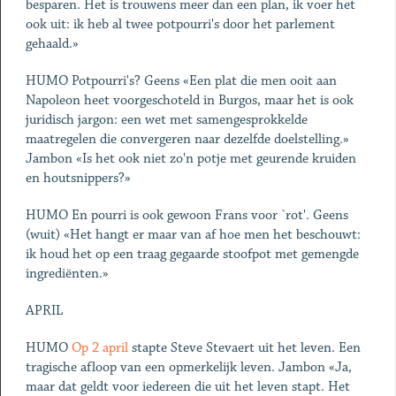
besparen. Het is trouwens meer dan een plan, ik voer het
ook uit: ik heb al twee potpourri's door het parlement
gehaald.»
HUMO Potpourri's? Geens «Een plat die men ooit aan
Napoleon heet voorgeschoteld in Burgos, maar het is ook
juridisch jargon: een wet met samengesprokkelde
maatregelen die convergeren naar dezelfde doelstelling.»
Jambon «Is het ook niet zo'n potje met geurende kruiden
en houtsnippers?»
HUMO En pourri is ook gewoon Frans voor `rot'. Geens
(wuit) «Het hangt er maar van af hoe men het beschouwt:
ik houd het op een traag gegaarde stoofpot met gemengde
ingrediënten.»
APRIL
HUMO
Op 2 april
stapte Steve Stevaert uit het leven. Een
tragische afloop van een opmerkelijk leven. Jambon «Ja,
maar dat geldt voor iedereen die uit het leven stapt. Het