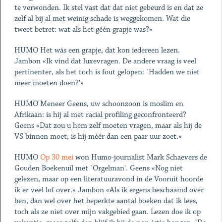
te verwonden. Ik stel vast dat dat niet gebeurd is en dat ze
zelf al bij al met weinig schade is weggekomen. Wat die
tweet betret: wat als het géén grapje was?»
HUMO Het wás een grapje, dat kon iedereen lezen.
Jambon «Ik vind dat luxevragen. De andere vraag is veel
pertinenter, als het toch is fout gelopen: `Hadden we niet
meer moeten doen?'»
HUMO Meneer Geens, uw schoonzoon is moslim en
Afrikaan: is hij al met racial profiling geconfronteerd?
Geens «Dat zou u hem zelf moeten vragen, maar als hij de
VS binnen moet, is hij méér dan een paar uur zoet.»
HUMO
Op 30 mei
won Humo-journalist Mark Schaevers de
Gouden Boekenuil met `Orgelman'. Geens «Nog niet
gelezen, maar op een literatuuravond in de Vooruit hoorde
ik er veel lof over.» Jambon «Als ik ergens beschaamd over
ben, dan wel over het beperkte aantal boeken dat ik lees,
toch als ze niet over mijn vakgebied gaan. Lezen doe ik op