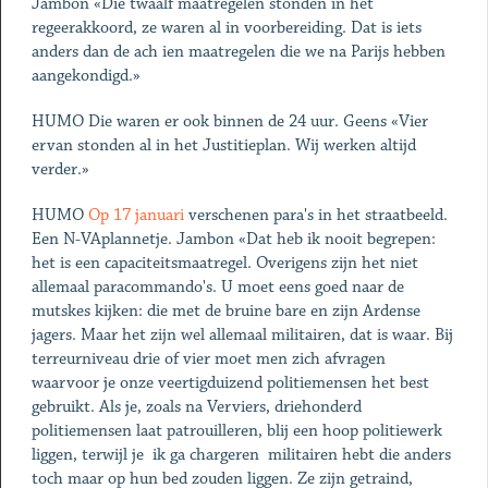
Jambon «Die twaalf maatregelen stonden in het
regeerakkoord, ze waren al in voorbereiding. Dat is iets
anders dan de ach ien maatregelen die we na Parijs hebben
aangekondigd.»
HUMO Die waren er ook binnen de 24 uur. Geens «Vier
ervan stonden al in het Justitieplan. Wij werken altijd
verder.»
HUMO
Op 17 januari
verschenen para's in het straatbeeld.
Een N-VAplannetje. Jambon «Dat heb ik nooit begrepen:
het is een capaciteitsmaatregel. Overigens zijn het niet
allemaal paracommando's. U moet eens goed naar de
mutskes kijken: die met de bruine bare en zijn Ardense
jagers. Maar het zijn wel allemaal militairen, dat is waar. Bij
terreurniveau drie of vier moet men zich afvragen
waarvoor je onze veertigduizend politiemensen het best
gebruikt. Als je, zoals na Verviers, driehonderd
politiemensen laat patrouilleren, blij een hoop politiewerk
liggen, terwijl je ­ ik ga chargeren ­ militairen hebt die anders
toch maar op hun bed zouden liggen. Ze zijn getraind,