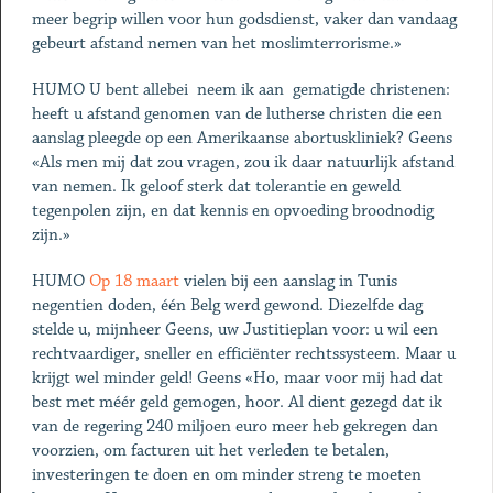
meer begrip willen voor hun godsdienst, vaker dan vandaag
gebeurt afstand nemen van het moslimterrorisme.»
HUMO U bent allebei ­ neem ik aan ­ gematigde christenen:
heeft u afstand genomen van de lutherse christen die een
aanslag pleegde op een Amerikaanse abortuskliniek? Geens
«Als men mij dat zou vragen, zou ik daar natuurlijk afstand
van nemen. Ik geloof sterk dat tolerantie en geweld
tegenpolen zijn, en dat kennis en opvoeding broodnodig
zijn.»
HUMO
Op 18 maart
vielen bij een aanslag in Tunis
negentien doden, één Belg werd gewond. Diezelfde dag
stelde u, mijnheer Geens, uw Justitieplan voor: u wil een
rechtvaardiger, sneller en efficiënter rechtssysteem. Maar u
krijgt wel minder geld! Geens «Ho, maar voor mij had dat
best met méér geld gemogen, hoor. Al dient gezegd dat ik
van de regering 240 miljoen euro meer heb gekregen dan
voorzien, om facturen uit het verleden te betalen,
investeringen te doen en om minder streng te moeten