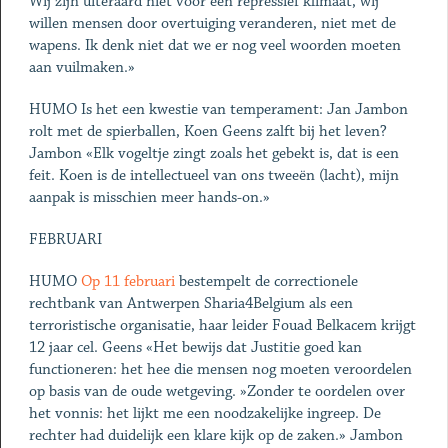
Wij zijn uiteraard niet voor een repressief klimaat, wij
willen mensen door overtuiging veranderen, niet met de
wapens. Ik denk niet dat we er nog veel woorden moeten
aan vuilmaken.»
HUMO Is het een kwestie van temperament: Jan Jambon
rolt met de spierballen, Koen Geens zalft bij het leven?
Jambon «Elk vogeltje zingt zoals het gebekt is, dat is een
feit. Koen is de intellectueel van ons tweeën (lacht), mijn
aanpak is misschien meer hands-on.»
FEBRUARI
HUMO
Op 11 februari
bestempelt de correctionele
rechtbank van Antwerpen Sharia4Belgium als een
terroristische organisatie, haar leider Fouad Belkacem krijgt
12 jaar cel. Geens «Het bewijs dat Justitie goed kan
functioneren: het hee die mensen nog moeten veroordelen
op basis van de oude wetgeving. »Zonder te oordelen over
het vonnis: het lijkt me een noodzakelijke ingreep. De
rechter had duidelijk een klare kijk op de zaken.» Jambon