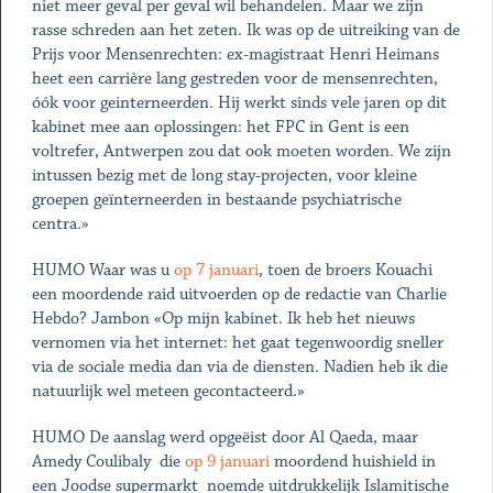
niet meer geval per geval wil behandelen. Maar we zijn
rasse schreden aan het zeten. Ik was op de uitreiking van de
Prijs voor Mensenrechten: ex-magistraat Henri Heimans
heet een carrière lang gestreden voor de mensenrechten,
óók voor geinterneerden. Hij werkt sinds vele jaren op dit
kabinet mee aan oplossingen: het FPC in Gent is een
voltrefer, Antwerpen zou dat ook moeten worden. We zijn
intussen bezig met de long stay-projecten, voor kleine
groepen geïnterneerden in bestaande psychiatrische
centra.»
HUMO Waar was u
op 7 januari
, toen de broers Kouachi
een moordende raid uitvoerden op de redactie van Charlie
Hebdo? Jambon «Op mijn kabinet. Ik heb het nieuws
vernomen via het internet: het gaat tegenwoordig sneller
via de sociale media dan via de diensten. Nadien heb ik die
natuurlijk wel meteen gecontacteerd.»
HUMO De aanslag werd opgeëist door Al Qaeda, maar
Amedy Coulibaly ­ die
op 9 januari
moordend huishield in
een Joodse supermarkt ­ noemde uitdrukkelijk Islamitische