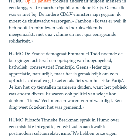
HUMO
Op 11 januari
trokken anderhalf miljoen mensen in
een langgerekte marche républicaine door Parijs. Geens «Ik
was er niet bij. De andere CD&V-minsters zijn gegaan, ik
moest de thuiswacht verzorgen.» Jambon «Ik was er wel: ik
heb nooit in mijn leven zoiets indrukwekkends
meegemaakt, niet qua volume en niet qua eensgezinde
solidariteit.»
HUMO De Franse demograaf Emmanuel Todd noemde de
betogingen achteraf een oprisping van hoogopgeleid,
katholiek, conservatief Frankrijk. Geens «Ieder zijn
appreciatie, natuurlijk, maar het is gemakkelijk om zo'n
optocht achteraf weg te zeten als `iets van het rijke Parijs'.
Je kan het op tientallen manieren duiden, want het publiek
was enorm divers. Er waren ook politici van wie je kon
denken: `Tiens.' Veel mensen waren verontwaardigd. Eén
ding weet ik zeker: het was geméénd.»
HUMO Filosofe Tinneke Beeckman sprak in Humo over
een mislukte integratie, en wijt zulks aan kwalijk
postmodern cultuurrelativisme:`We hebben onze eigen