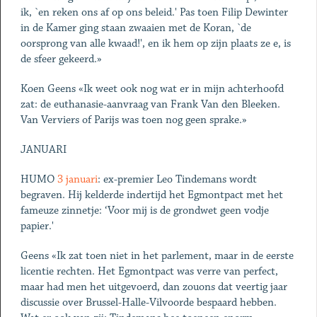
ik, `en reken ons af op ons beleid.' Pas toen Filip Dewinter
in de Kamer ging staan zwaaien met de Koran, `de
oorsprong van alle kwaad!', en ik hem op zijn plaats ze e, is
de sfeer gekeerd.»
Koen Geens «Ik weet ook nog wat er in mijn achterhoofd
zat: de euthanasie-aanvraag van Frank Van den Bleeken.
Van Verviers of Parijs was toen nog geen sprake.»
JANUARI
HUMO
3 januari
: ex-premier Leo Tindemans wordt
begraven. Hij kelderde indertijd het Egmontpact met het
fameuze zinnetje: ‘Voor mij is de grondwet geen vodje
papier.'
Geens «Ik zat toen niet in het parlement, maar in de eerste
licentie rechten. Het Egmontpact was verre van perfect,
maar had men het uitgevoerd, dan zouons dat veertig jaar
discussie over Brussel-Halle-Vilvoorde bespaard hebben.