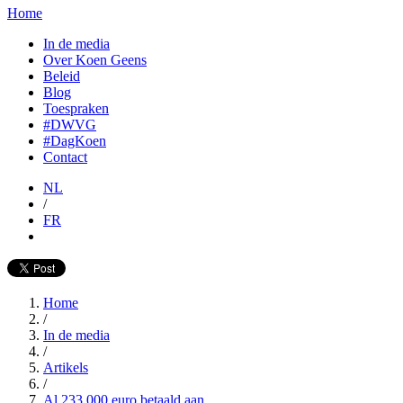
Home
In de media
Over Koen Geens
Beleid
Blog
Toespraken
#DWVG
#DagKoen
Contact
NL
/
FR
Home
/
In de media
/
Artikels
/
Al 233.000 euro betaald aan