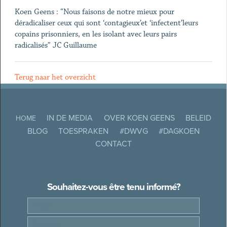
Koen Geens : “Nous faisons de notre mieux pour
déradicaliser ceux qui sont ‘contagieux’et ‘infectent’leurs
copains prisonniers, en les isolant avec leurs pairs
radicalisés” JC Guillaume
Terug naar het overzicht
IN DE MEDIA
OVER KOEN GEENS
BELEID
HOME
BLOG
TOESPRAKEN
#DWVG
#DAGKOEN
CONTACT
Souhaitez-vous être tenu informé?