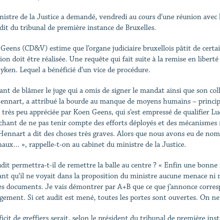
nistre de la Justice a demandé, vendredi au cours d’une réunion avec le
dit du tribunal de première instance de Bruxelles.
Geens (CD&V) estime que l’organe judiciaire bruxellois pâtit de certa
tion doit être réalisée. Une requête qui fait suite à la remise en liber
yken. Lequel a bénéficié d’un vice de procédure.
ant de blâmer le juge qui a omis de signer le mandat ainsi que son coll
ennart, a attribué la bourde au manque de moyens humains – principal
e très peu appréciée par Koen Geens, qui s’est empressé de qualifier Lu
chant de ne pas tenir compte des efforts déployés et des mécanismes mi
Hennart a dit des choses très graves. Alors que nous avons eu de nom
naux… », rappelle-t-on au cabinet du ministre de la Justice.
dit permettra-t-il de remettre la balle au centre ? « Enfin une bonne 
ant qu’il ne voyait dans la proposition du ministre aucune menace ni m
es documents. Je vais démontrer par A+B que ce que j’annonce correspon
ement. Si cet audit est mené, toutes les portes sont ouvertes. On ne
ficit de greffiers serait, selon le président du tribunal de première 