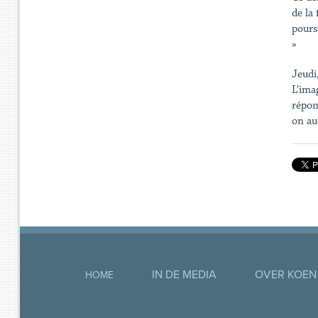
de la 
poursu
»
Jeudi
L’ima
répon
on au
IN DE MEDIA
OVER KOEN
HOME