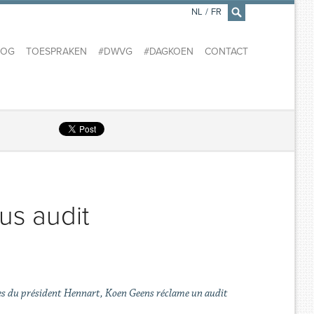
NL
/
FR
×
LOG
TOESPRAKEN
#DWVG
#DAGKOEN
CONTACT
us audit
ques du président Hennart, Koen Geens réclame un audit