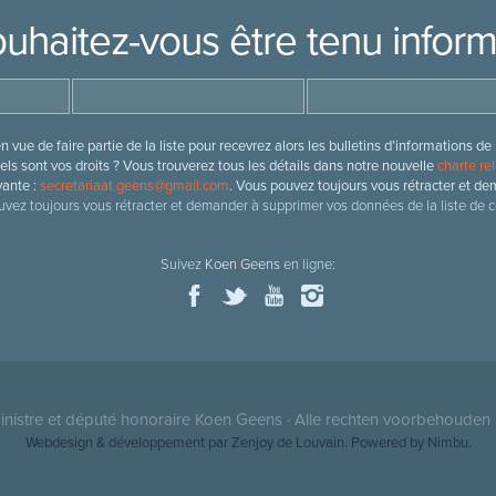
uhaitez-vous être tenu infor
 vue de faire partie de la liste pour recevrez alors les bulletins d’information
ls sont vos droits ? Vous trouverez tous les détails dans notre nouvelle
charte rel
vante :
secretariaat.geens@gmail.com
. Vous pouvez toujours vous rétracter et de
vez toujours vous rétracter et demander à supprimer vos données de la liste de c
Suivez
Koen Geens
en ligne:
nistre et député honoraire
Koen Geens
· Alle rechten voorbehouden 
Webdesign & développement par Zenjoy de Louvain
. Powered by
Nimbu
.