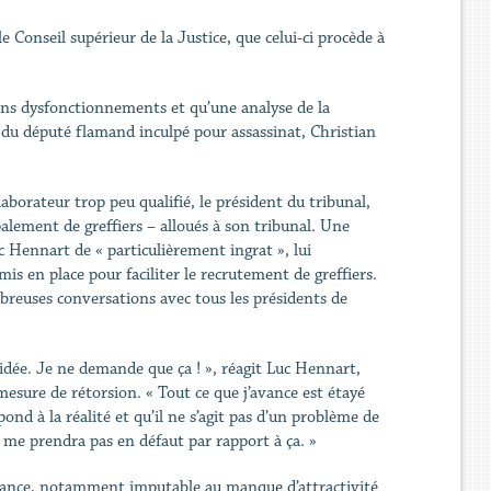
 Conseil supérieur de la Justice, que celui-ci procède à
ins dysfonctionnements et qu’une analyse de la
té du député flamand inculpé pour assassinat, Christian
aborateur trop peu qualifié, le président du tribunal,
ement de greffiers – alloués à son tribunal. Une
c Hennart de « particulièrement ingrat », lui
s en place pour faciliter le recrutement de greffiers.
breuses conversations avec tous les présidents de
idée. Je ne demande que ça ! », réagit Luc Hennart,
esure de rétorsion. « Tout ce que j’avance est étayé
d à la réalité et qu’il ne s’agit pas d’un problème de
 me prendra pas en défaut par rapport à ça. »
instance, notamment imputable au manque d’attractivité