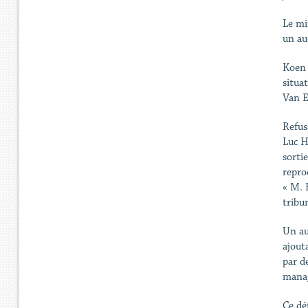
Le mi
un au
Koen 
situa
Van E
Refus
Luc H
sorti
repro
« M. 
tribu
Un au
ajout
par d
manag
Ce dé