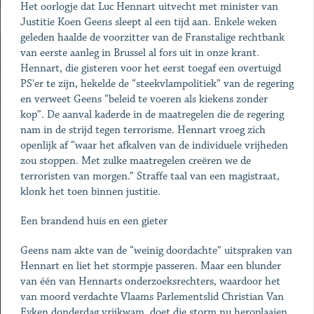
Het oorlogje dat Luc Hennart uitvecht met minister van
Justitie Koen Geens sleept al een tijd aan. Enkele weken
geleden haalde de voorzitter van de Franstalige rechtbank
van eerste aanleg in Brussel al fors uit in onze krant.
Hennart, die gisteren voor het eerst toegaf een overtuigd
PS'er te zijn, hekelde de “steekvlampolitiek” van de regering
en verweet Geens “beleid te voeren als kiekens zonder
kop”. De aanval kaderde in de maatregelen die de regering
nam in de strijd tegen terrorisme. Hennart vroeg zich
openlijk af “waar het afkalven van de individuele vrijheden
zou stoppen. Met zulke maatregelen creëren we de
terroristen van morgen.” Straffe taal van een magistraat,
klonk het toen binnen justitie.
Een brandend huis en een gieter
Geens nam akte van de “weinig doordachte” uitspraken van
Hennart en liet het stormpje passeren. Maar een blunder
van één van Hennarts onderzoeksrechters, waardoor het
van moord verdachte Vlaams Parlementslid Christian Van
Eyken donderdag vrijkwam, doet die storm nu ­heroplaaien.