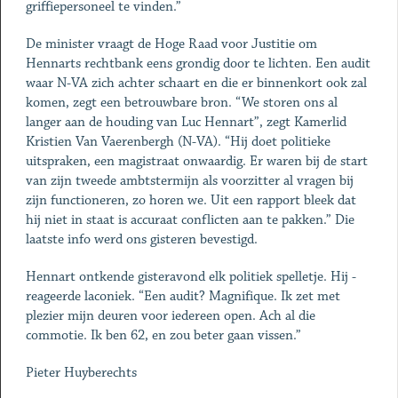
griffiepersoneel te vinden.”
De minister vraagt de Hoge Raad voor Justitie om
Hennarts rechtbank eens grondig door te lichten. Een audit
waar N-VA zich achter schaart en die er binnenkort ook zal
komen, zegt een ­betrouwbare bron. “We storen ons al
langer aan de houding van Luc Hennart”, zegt Kamerlid
Kristien Van Vaerenbergh (N-VA). “Hij doet politieke
uitspraken, een magistraat onwaardig. Er waren bij de start
van zijn tweede ambtstermijn als voorzitter al vragen bij
zijn functioneren, zo horen we. Uit een ­rapport bleek dat
hij niet in staat is accuraat conflicten aan te ­pakken.” Die
laatste info werd ons gisteren bevestigd.
Hennart ontkende gisteravond elk politiek spelletje. Hij ­
reageerde laconiek. “Een audit? Magnifique. Ik zet met
plezier mijn deuren voor iedereen open. Ach al die
commotie. Ik ben 62, en zou beter gaan vissen.”
Pieter Huyberechts