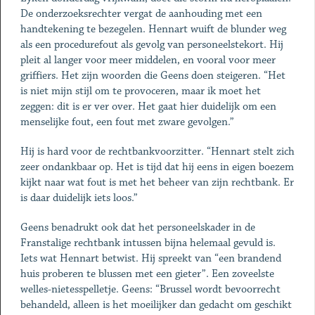
De onderzoeksrechter vergat de aanhouding met een
handtekening te bezegelen. ­Hennart wuift de blunder weg
als een procedurefout als gevolg van personeels­tekort. Hij
pleit al langer voor meer middelen, en vooral voor meer
griffiers. Het zijn woorden die Geens doen steigeren. “Het
is niet mijn stijl om te provoceren, maar ik moet het
zeggen: dit is er ver over. Het gaat hier duidelijk om een
menselijke fout, een fout met zware gevolgen.”
Hij is hard voor de rechtbankvoorzitter. “Hennart stelt zich
zeer ondankbaar op. Het is tijd dat hij eens in eigen boezem
kijkt naar wat fout is met het beheer van zijn rechtbank. Er
is daar duidelijk iets loos.”
Geens benadrukt ook dat het personeelskader in de
Franstalige rechtbank intussen bijna helemaal gevuld is.
Iets wat Hennart betwist. Hij spreekt van “een brandend
huis proberen te blussen met een gieter”. Een zoveelste
welles-nietesspelletje. Geens: “Brussel wordt bevoorrecht
behandeld, alleen is het moeilijker dan gedacht om geschikt