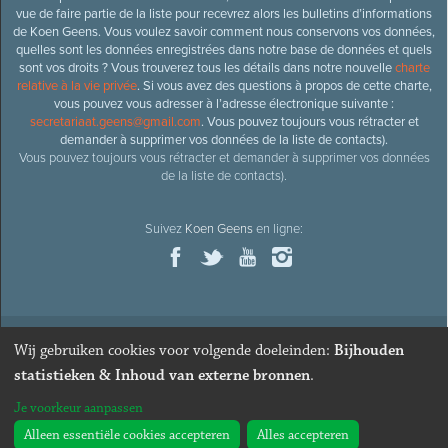
vue de faire partie de la liste pour recevrez alors les bulletins d’informations
de Koen Geens. Vous voulez savoir comment nous conservons vos données,
quelles sont les données enregistrées dans notre base de données et quels
sont vos droits ? Vous trouverez tous les détails dans notre nouvelle
charte
relative à la vie privée
. Si vous avez des questions à propos de cette charte,
vous pouvez vous adresser à l’adresse électronique suivante :
secretariaat.geens@gmail.com
. Vous pouvez toujours vous rétracter et
demander à supprimer vos données de la liste de contacts).
Vous pouvez toujours vous rétracter et demander à supprimer vos données
de la liste de contacts).
Suivez
Koen Geens
en ligne:
Wij gebruiken cookies voor volgende doeleinden:
Bijhouden
© 2026
Ancien ministre et député honoraire
Koen Geens
· Alle
statistieken & Inhoud van externe bronnen
.
rechten voorbehouden ·
Cookies wijzigen
Je voorkeur aanpassen
Webdesign & développement par Zenjoy de Louvain
. Powered by
Nimbu
.
Alleen essentiële cookies accepteren
Alles accepteren