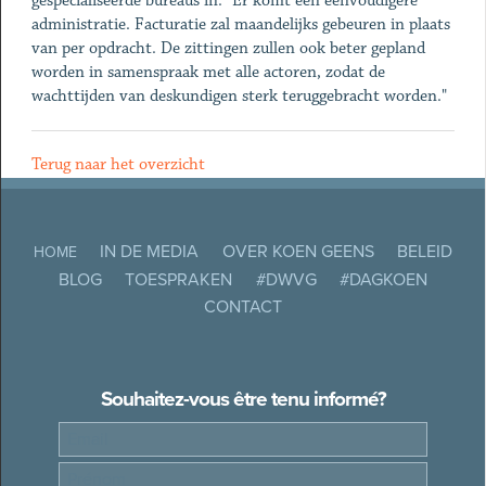
gespecialiseerde bureaus in. "Er komt een eenvoudigere
administratie. Facturatie zal maandelijks gebeuren in plaats
van per opdracht. De zittingen zullen ook beter gepland
worden in samenspraak met alle actoren, zodat de
wachttijden van deskundigen sterk teruggebracht worden."
Terug naar het overzicht
IN DE MEDIA
OVER KOEN GEENS
BELEID
HOME
BLOG
TOESPRAKEN
#DWVG
#DAGKOEN
CONTACT
Souhaitez-vous être tenu informé?