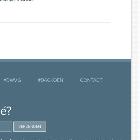
#DWVG
#DAGKOEN
CONTACT
mé?