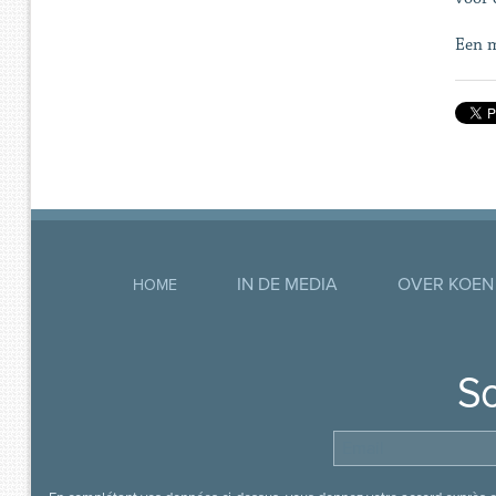
Een m
IN DE MEDIA
OVER KOEN
HOME
So