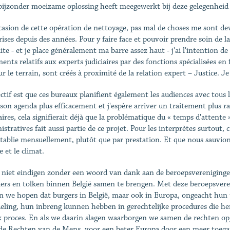
bijzonder moeizame oplossing heeft meegewerkt bij deze gelegenheid
ccasion de cette opération de nettoyage, pas mal de choses me sont de
rises depuis des années. Pour y faire face et pouvoir prendre soin de la 
te - et je place généralement ma barre assez haut - j'ai l’intention de 
nts relatifs aux experts judiciaires par des fonctions spécialisées en fr
ur le terrain, sont créés à proximité de la relation expert – Justice. Je
ectif est que ces bureaux planifient également les audiences avec tous l
 son agenda plus efficacement et j'espère arriver un traitement plus rap
iaires, cela signifierait déjà que la problématique du « temps d'attent
stratives fait aussi partie de ce projet. Pour les interprètes surtout, c
établie mensuellement, plutôt que par prestation. Et que nous sauvions
 et le climat.
l niet eindigen zonder een woord van dank aan de beroepsvereniginge
lers en tolken binnen België samen te brengen. Met deze beroepsver
 we hopen dat burgers in België, maar ook in Europa, ongeacht hun taa
ling, hun inbreng kunnen hebben in gerechtelijke procedures die he
jk proces. En als we daarin slagen waarborgen we samen de rechten 
de Rechten van de Mens, voor een beter Europa door een meer toegank