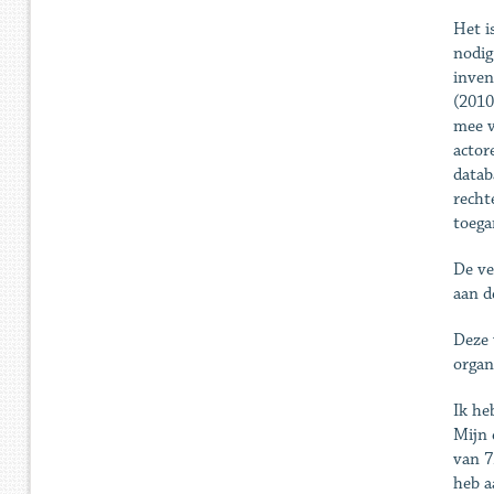
Het i
nodig
inven
(2010
mee v
actor
datab
recht
toega
De ve
aan d
Deze 
organ
Ik he
Mijn 
van 7
heb a