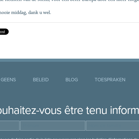
ooie middag, dank u wel.
 GEENS
BELEID
BLOG
TOESPRAKEN
uhaitez-vous être tenu infor