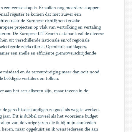
hts een eerste stap is. Er zullen nog meerdere stappen
naal register te komen dat niet zuiver een
ichten naar de Europese richtlijnen terzake
ropese projecten op vlak van vertolking en vertaling
ekeren. De Europese LIT Search databank zal de diverse
en uit verschillende nationale en/of regionale
selecteerde zoekcriteria. Openbare aanklagers,
ier een snelle en efficiënte grensoverschrijdende
de misdaad en de terreurdreiging meer dan ooit nood
e beëdigde vertalers en tolken.
we aan het actualiseren zijn, maar tevens in de
n de gerechtsdeskundigen zo goed als weg te werken.
jaar. Dit is dubbel zoveel als het voorziene budget
llen van de vorige jaren die ik bij mijn aantreden
 heren, maar opgekuist en ik wens iedereen die aan