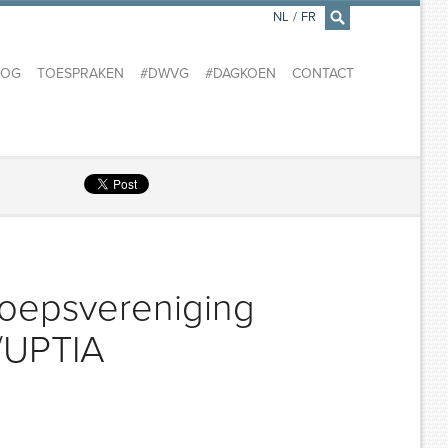
NL
/
FR
×
LOG
TOESPRAKEN
#DWVG
#DAGKOEN
CONTACT
roepsvereniging
T/UPTIA