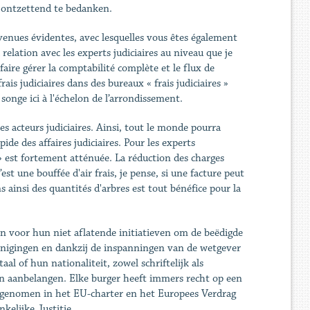
 ontzettend te bedanken.
venues évidentes, avec lesquelles vous êtes également
relation avec les experts judiciaires au niveau que je
faire gérer la comptabilité complète et le flux de
ais judiciaires dans des bureaux « frais judiciaires »
 songe ici à l'échelon de l’arrondissement.
es acteurs judiciaires. Ainsi, tout le monde pourra
ide des affaires judiciaires. Pour les experts
e » est fortement atténuée. La réduction des charges
’est une bouffée d'air frais, je pense, si une facture peut
 ainsi des quantités d'arbres est tout bénéfice pour la
n voor hun niet aflatende initiatieven om de beëdigde
enigingen en dankzij de inspanningen van de wetgever
l of hun nationaliteit, zowel schriftelijk als
n aanbelangen. Elke burger heeft immers recht op een
opgenomen in het EU-charter en het Europees Verdrag
elijke Justitie.