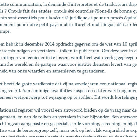
cette communication, la demande d’interprètes et de traducteurs dispo
ils ? Ont-ils fait des études, ont-ils été contrôlés ?Sont-ils de bonn
ts sont essentiels pour la sécurité juridique et pour un procès équitable
inement pour notre petit pays multiculturel et multilingue, défi sur 
emps.
m heb ik in december 2014 opdracht gegeven om de wet van 10 april 
htsdeskundigen en vertalers – tolken te publiceren. Om deze wet in d
chtingen van éénieder in te lossen, wordt heel wat overleg gepleegd 
mische wereld en de partijen waarvoor justitie diensten levert van ge
gheid van onze waarden en samenleven te garanderen.
t heeft de grote verdienste dat zij na zovele jaren een nationaal regis
 ingevoerd. Aan sommige kwalitatieve aspecten echter werd nog onv
en een wetsontwerp tot wijziging op te stellen. Dit wordt kortelings g
ationaal register wil vooral een antwoord bieden op de vraag naar de 
lgemeen, en van de tolken en vertalers in het bijzonder. Een antwoor
ichtingvan aangepaste en gespecialiseerde vorming, screening en bijsch
tise van de beroepsgroep zelf, maar ook op het vlak vanjuridische exp