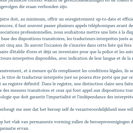
exe juridische context waarin de gerechtsdeskundigen en de tolken en
sgevolgen die eraan verbonden zijn.
gistre doit, au minimum, offrir un enregistrement up-to-date et efficie
 encore, il faut souvent passer plusieurs appels téléphoniques avant de
ssociations professionnelles, nous souhaitons mettre une liste à la dispo
a base des dispositions transitoires, les traducteurs-interprètes jurés 
t cinq ans. Ils auront l’occasion de s'inscrire dans cette liste qui fera 
aire d’établir d’ores et déjà un inventaire pour que la police et les au
teurs-interprètes disponibles, avec indication de leur langue et de la r
ssivement, et à mesure qu’ils remplissent les conditions légales, ils se
, le titre de traducteur-interprète juré ne pourra être porté que par ce
t au registre définitif. Dans le registre, une distinction claire sera fai
se des mesures transitoires et ceux qui font appel aux dispositions tra
ologie que doit garantir l'impartialité et l'indépendance des interprèt
erheugt me zeer dat het beroep zelf de verantwoordelijkheid mee wil
p het vlak van permanente vorming zullen de beroepsverenigingen d
ganisatie ervan.