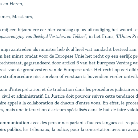
s en Heren,
mes, Messieurs,
s mij een bijzondere eer hier vandaag op uw uitnodiging het woord te
psvereniging van Beëdigd Vertalers en Tolken”
, in het Frans, ‘
L’Union Pro
 mijn aantreden als minister heb ik al heel wat aandacht besteed aa
in het minst omdat voor de Europese Unie het recht op een eerlijk proc
rechtsstaat, gegarandeerd door artikel 6 van het Europees Verdrag v
est van de grondvesten van de Europese unie. Het recht op vertolkin
e strafprocedure niet spreken of verstaan is bovendien verder ontwi
soin d'interprétation et de traduction dans les procédures judiciaires
, civil et administratif. La Justice doit pouvoir suivre cette tendance
aire appel à la collaboration de chacun d'entre vous. En effet, le proce
es, mais une interaction d'acteurs spécialisés dans le but de faire valoir 
ommunication avec des personnes parlant d'autres langues est requise 
irs publics, les tribunaux, la police, pour la concertation avec un avo