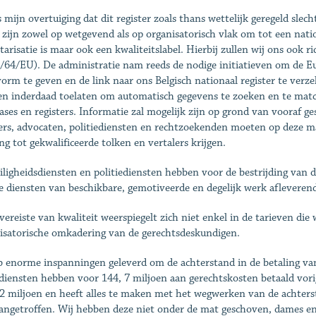
s mijn overtuiging dat dit register zoals thans wettelijk geregeld slec
 zijn zowel op wetgevend als op organisatorisch vlak om tot een natio
tarisatie is maar ook een kwaliteitslabel. Hierbij zullen wij ons ook r
/64/EU). De administratie nam reeds de nodige initiatieven om de Eu
orm te geven en de link naar ons Belgisch nationaal register te verz
en inderdaad toelaten om automatisch gegevens te zoeken en te match
ases en registers. Informatie zal mogelijk zijn op grond van vooraf ge
ers, advocaten, politiediensten en rechtzoekenden moeten op deze man
ng tot gekwalificeerde tolken en vertalers krijgen.
iligheidsdiensten en politiediensten hebben voor de bestrijding van 
e diensten van beschikbare, gemotiveerde en degelijk werk afleverend
vereiste van kwaliteit weerspiegelt zich niet enkel in de tarieven die 
isatorische omkadering van de gerechtsdeskundigen.
b enorme inspanningen geleverd om de achterstand in de betaling va
diensten hebben voor 144, 7 miljoen aan gerechtskosten betaald vorig 
2 miljoen en heeft alles te maken met het wegwerken van de achtersta
angetroffen. Wij hebben deze niet onder de mat geschoven, dames en