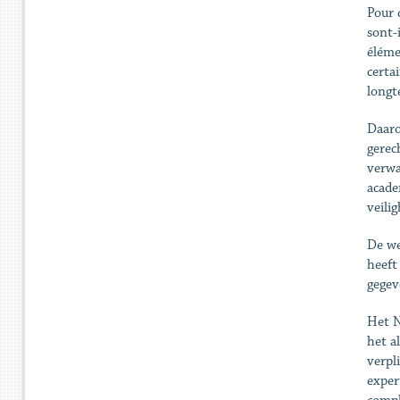
Pour 
sont-
élémen
certa
longt
Daaro
gerec
verwa
acade
veili
De we
heeft
gegev
Het N
het a
verpl
exper