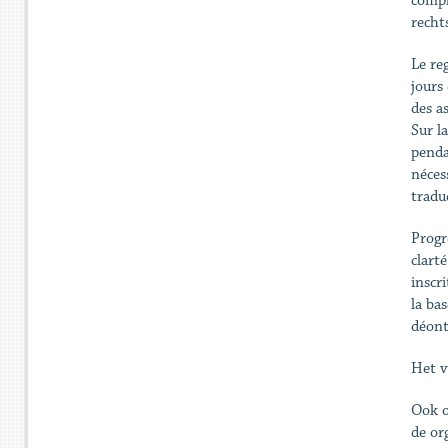
compl
recht
Le re
jours
des a
Sur l
pendan
nécess
traduc
Progre
clarté
inscri
la ba
déont
Het v
Ook o
de or