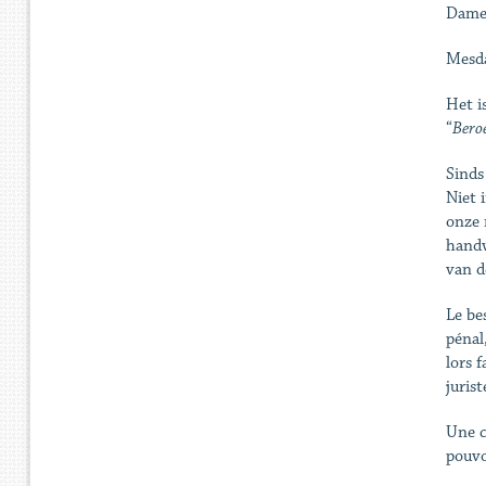
Dame
Mesda
Het i
“
Beroe
Sinds
Niet 
onze 
handv
van d
Le be
pénal
lors f
jurist
Une c
pouvo