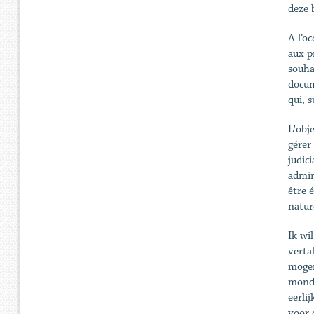
deze 
A l’o
aux p
souhai
docume
qui, s
L'obj
gérer
judic
admini
être 
nature
Ik wi
verta
mogen
monde
eerli
voor 