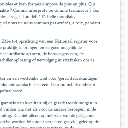
nibles et bien formés s’impose de plus en plus. Qui
e qualité ? Comme interprète ou comme traducteur ? Ces
. Il s'agit d'un défi à l’échelle mondiale,
lequel nous ne nous sommes pas arrêtés, à tort, pendant
2014 tot oprichting van een Nationaal register voor
e praktijk te brengen en zo goed mogelijk de
met juridische actoren, de beroepsgroepen, de
schillenoplossing of vervolging in strafzaken om de
ter en een wettelijke titel voor ‘gerechtsdeskundigen’
oldoende aandacht besteed. Daarom heb ik opdracht
efinaliseerd.
garantie van kwaliteit bij de gerechtsdeskundigen in
d vinden wij, net als voor de andere beroepen, in de
oling. Dit niet alleen op het vlak van de geëigende
ertise worden bijzonder vereisten gesteld, gelet op de