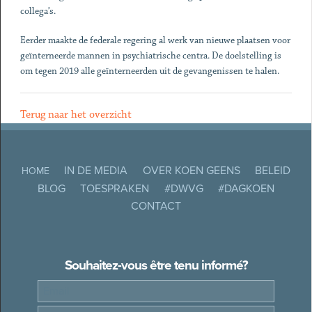
collega’s.
Eerder maakte de federale regering al werk van nieuwe plaatsen voor
geïnterneerde mannen in psychiatrische centra. De doelstelling is
om tegen 2019 alle geïnterneerden uit de gevangenissen te halen.
Terug naar het overzicht
IN DE MEDIA
OVER KOEN GEENS
BELEID
HOME
BLOG
TOESPRAKEN
#DWVG
#DAGKOEN
CONTACT
Souhaitez-vous être tenu informé?