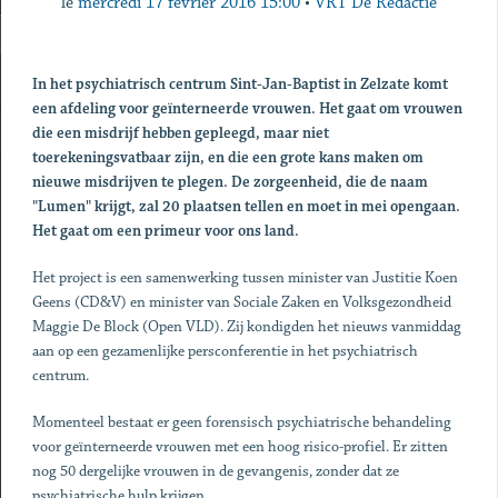
le
mercredi 17 février 2016 15:00
•
VRT De Redactie
In het psychiatrisch centrum Sint-Jan-Baptist in Zelzate komt
een afdeling voor geïnterneerde vrouwen. Het gaat om vrouwen
die een misdrijf hebben gepleegd, maar niet
toerekeningsvatbaar zijn, en die een grote kans maken om
nieuwe misdrijven te plegen. De zorgeenheid, die de naam
"Lumen" krijgt, zal 20 plaatsen tellen en moet in mei opengaan.
Het gaat om een primeur voor ons land.
Het project is een samenwerking tussen minister van Justitie Koen
Geens (CD&V) en minister van Sociale Zaken en Volksgezondheid
Maggie De Block (Open VLD). Zij kondigden het nieuws vanmiddag
aan op een gezamenlijke persconferentie in het psychiatrisch
centrum.
Momenteel bestaat er geen forensisch psychiatrische behandeling
voor geïnterneerde vrouwen met een hoog risico-profiel. Er zitten
nog 50 dergelijke vrouwen in de gevangenis, zonder dat ze
psychiatrische hulp krijgen.