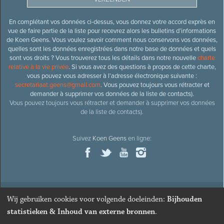
En complétant vos données ci-dessus, vous donnez votre accord exprès en
vue de faire partie de la liste pour recevrez alors les bulletins d’informations
de Koen Geens. Vous voulez savoir comment nous conservons vos données,
quelles sont les données enregistrées dans notre base de données et quels
sont vos droits ? Vous trouverez tous les détails dans notre nouvelle
charte
relative à la vie privée
. Si vous avez des questions à propos de cette charte,
vous pouvez vous adresser à l’adresse électronique suivante :
secretariaat.geens@gmail.com
. Vous pouvez toujours vous rétracter et
demander à supprimer vos données de la liste de contacts).
Vous pouvez toujours vous rétracter et demander à supprimer vos données
de la liste de contacts).
Suivez
Koen Geens
en ligne:
Wij gebruiken cookies voor volgende doeleinden:
Bijhouden
© 2026
Ancien ministre et député honoraire
Koen Geens
· Alle
statistieken & Inhoud van externe bronnen
.
rechten voorbehouden ·
Cookies wijzigen