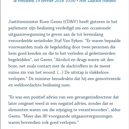
le
vendredi 19 février 2016 10:00
•
Het Laatste Nieuws
Justitieminister Koen Geens (CD&V) heeft gisteren in het
parlement zijn beslissing verdedigd om een occasionele
uitgaansvergunning te geven aan de tot levenslang
veroordeelde seriedoder Staf Van Eyken. "Er waren bepaalde
voorwaarden zoals de begeleiding door twee personen die
hem goed kenden en die in het verleden al gedetineerden
begeleidden", zei Geens. "Alcohol en drugs waren uit den
boze, net zoals contact met de slachtoffers in de meest
ruime zin van het woord. (...) De uitstap is vlekkeloos
verlopen." De minister benadrukte dat hij een gemotiveerde
en weldoordachte beslissing nam.
"Er was een positief advies van een gevangenisdirecteur dat
later omgezet werd in een negatief advies, zonder dat er
elementen waren om die wijziging te verantwoorden", aldus
Geens. "Meer dan 80 voorgaande uitgaansvergunningen
waren bovendien ook goed verlopen."