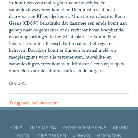
Er komt een centraal register voor huwelijks- en
samenlevingsovereenkomsten. De ministerraad heeft
daarvoor een KB goedgekeurd. Minister van Justitie Koen
Geens (CD&V) benadrukt dat daarmee een einde komt aan
geloop naar de gemeente of de rechtbank van koophandel
en aan opzoekingen in het Staatsblad. De Koninklijke
Federatie van het Belgisch Notariaat zal het register
beheren. Daardoor komt er dus één centraal meld- en
raadpleegpunt voor alle testamenten, huwelijks- en
samenlevingsovereenkomsten. Minister Geens wijst op de
voordelen voor de administraties en de burgers.
(BELGA)
Terug naar het overzicht
IN DE MEDIA
OVER KOEN GEENS
BELEID
HOME
BLOG
TOESPRAKEN
#DWVG
#DAGKOEN