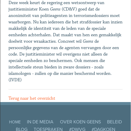
Deze week keurt de regering een wetsontwerp van
justitieminister Koen
Geens
(CD&V) goed dat de
anonimiteit van politieagenten in terrorismedossiers moet
waarborgen. Nu kan iedereen die het strafdossier kan inzien
makkelijk de identiteit van de leden van de speciale
eenheden achterhalen. Dat maakt van hen een gemakkelijk
doelwit voor wraakacties. Concreet wil
Geens
de
persoonlijke gegevens van de agenten vervangen door een
code. De justitieminister wil overigens niet alleen de
speciale eenheden zo beschermen. Ook mensen die
intellectuele steun bieden in zware dossiers - zoals
islamologen - zullen op die manier beschermd worden.
(IVDE)
Terug naar het overzicht
IN DE MEDIA
OVER KOEN GEENS
BELEID
HOME
BLOG
TOESPRAKEN
#DWVG
#DAGKOEN