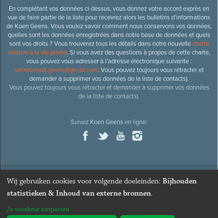
En complétant vos données ci-dessus, vous donnez votre accord exprès en
vue de faire partie de la liste pour recevrez alors les bulletins d’informations
de Koen Geens. Vous voulez savoir comment nous conservons vos données,
quelles sont les données enregistrées dans notre base de données et quels
sont vos droits ? Vous trouverez tous les détails dans notre nouvelle
charte
relative à la vie privée
. Si vous avez des questions à propos de cette charte,
vous pouvez vous adresser à l’adresse électronique suivante :
secretariaat.geens@gmail.com
. Vous pouvez toujours vous rétracter et
demander à supprimer vos données de la liste de contacts).
Vous pouvez toujours vous rétracter et demander à supprimer vos données
de la liste de contacts).
Suivez
Koen Geens
en ligne:
Wij gebruiken cookies voor volgende doeleinden:
Bijhouden
© 2026
Ancien ministre et député honoraire
Koen Geens
· Alle
statistieken & Inhoud van externe bronnen
.
rechten voorbehouden ·
Cookies wijzigen
Je voorkeur aanpassen
Webdesign & développement par Zenjoy de Louvain
. Powered by
Nimbu
.