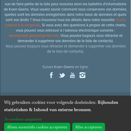
vue de faire partie de la liste pour recevrez alors les bulletins d’informations
de Koen Geens. Vous voulez savoir comment nous conservons vos données,
quelles sont les données enregistrées dans notre base de données et quels
sont vos droits ? Vous trouverez tous les détails dans notre nouvelle
charte
relative à la vie privée
. Si vous avez des questions à propos de cette charte,
vous pouvez vous adresser à l’adresse électronique suivante :
secretariaat.geens@gmail.com
. Vous pouvez toujours vous rétracter et
demander à supprimer vos données de la liste de contacts).
Vous pouvez toujours vous rétracter et demander à supprimer vos données
de la liste de contacts).
Suivez
Koen Geens
en ligne:
Wij gebruiken cookies voor volgende doeleinden:
Bijhouden
© 2026
Ancien ministre et député honoraire
Koen Geens
· Alle
statistieken & Inhoud van externe bronnen
.
rechten voorbehouden ·
Cookies wijzigen
Je voorkeur aanpassen
Webdesign & développement par Zenjoy de Louvain
. Powered by
Nimbu
.
Alleen essentiële cookies accepteren
Alles accepteren