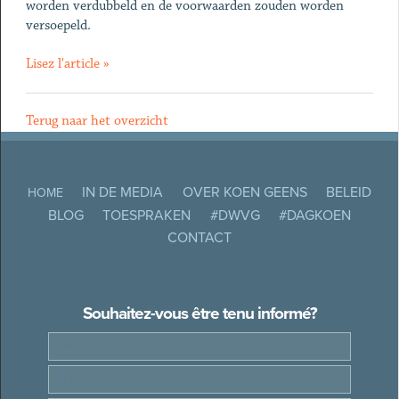
worden verdubbeld en de voorwaarden zouden worden
versoepeld.
Lisez l'article »
Terug naar het overzicht
IN DE MEDIA
OVER KOEN GEENS
BELEID
HOME
BLOG
TOESPRAKEN
#DWVG
#DAGKOEN
CONTACT
Souhaitez-vous être tenu informé?