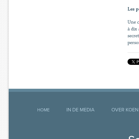
Les p
Une c
à dix
secre
perso
IN DE MEDIA
OVER KOEN
HOME