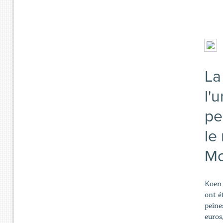
La
l'
pe
le
Mo
Koen 
ont é
peine
euros