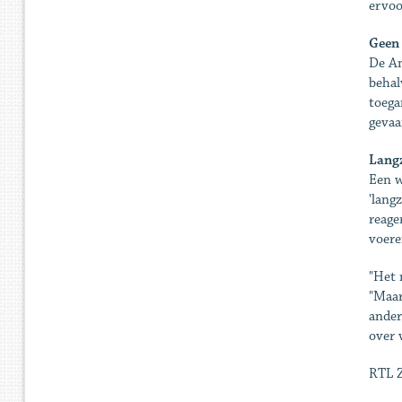
ervoo
Geen 
De Am
behal
toega
gevaa
Lang
Een w
'lang
reage
voere
"Het 
"Maar
ander
over 
RTL Z