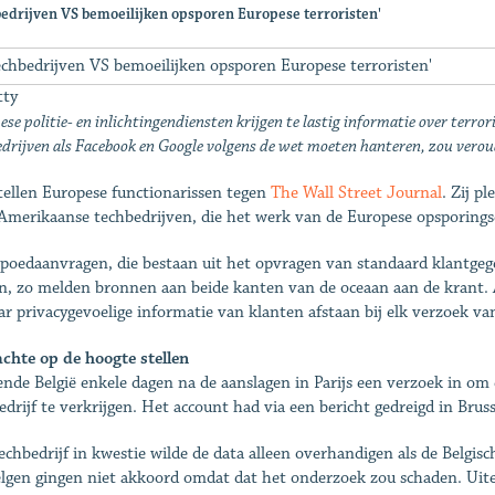
bedrijven VS bemoeilijken opsporen Europese terroristen'
tty
se politie- en inlichtingendiensten krijgen te lastig informatie over te
drijven als Facebook en Google volgens de wet moeten hanteren, zou verou
tellen Europese functionarissen tegen
The Wall Street Journal
. Zij p
Amerikaanse techbedrijven, die het werk van de Europese opsporing
poedaanvragen, die bestaan uit het opvragen van standaard klantgegev
n, zo melden bronnen aan beide kanten van de oceaan aan de krant. 
r privacygevoelige informatie van klanten afstaan bij elk verzoek va
chte op de hoogte stellen
ende België enkele dagen na de aanslagen in Parijs een verzoek in om
edrijf te verkrijgen. Het account had via een bericht gedreigd in Bruss
echbedrijf in kwestie wilde de data alleen overhandigen als de Belgisc
lgen gingen niet akkoord omdat dat het onderzoek zou schaden. Uitei