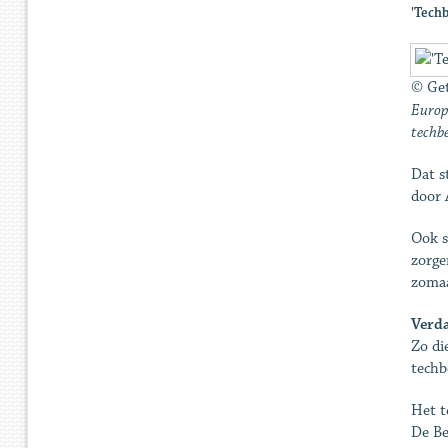
'Tech
© Ge
Europe
techbe
Dat s
door 
Ook s
zorge
zomaa
Verda
Zo di
techb
Het t
De Be