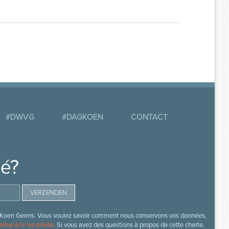
#DWVG
#DAGKOEN
CONTACT
mé?
s de Koen Geens. Vous voulez savoir comment nous conservons vos données,
ative à la vie privée
. Si vous avez des questions à propos de cette charte,