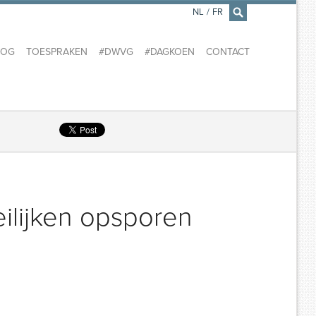
NL
/
FR
×
LOG
TOESPRAKEN
#DWVG
#DAGKOEN
CONTACT
ilijken opsporen