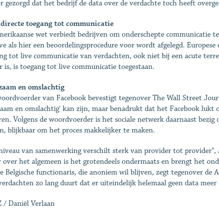
r gezorgd dat het bedrijf de data over de verdachte toch heeft overg
directe toegang tot communicatie
erikaanse wet verbiedt bedrijven om onderschepte communicatie te v
ve als hier een beoordelingsprocedure voor wordt afgelegd. Europese
ng tot live communicatie van verdachten, ook niet bij een acute terre
r is, is toegang tot live communicatie toegestaan.
zaam en omslachtig
oordvoerder van Facebook bevestigt tegenover The Wall Street Journ
zaam en omslachtig' kan zijn, maar benadrukt dat het Facebook lukt
ren. Volgens de woordvoerder is het sociale netwerk daarnaast bezig
n, blijkbaar om het proces makkelijker te maken.
niveau van samenwerking verschilt sterk van provider tot provider", 
 over het algemeen is het grotendeels ondermaats en brengt het ond
e Belgische functionaris, die anoniem wil blijven, zegt tegenover de
verdachten zo lang duurt dat er uiteindelijk helemaal geen data meer 
 / Daniël Verlaan