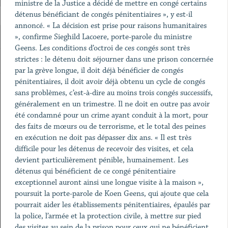
ministre de la Justice a décidé de mettre en congé certains
détenus bénéficiant de congés pénitentiaires », y est-il
annoncé. « La décision est prise pour raisons humanitaires
», confirme Sieghild Lacoere, porte-parole du ministre
Geens. Les conditions d’octroi de ces congés sont très
strictes : le détenu doit séjourner dans une prison concernée
par la grève longue, il doit déjà bénéficier de congés
pénitentiaires, il doit avoir déjà obtenu un cycle de congés
sans problèmes, c’est-à-dire au moins trois congés successifs,
généralement en un trimestre. Il ne doit en outre pas avoir
été condamné pour un crime ayant conduit à la mort, pour
des faits de mœurs ou de terrorisme, et le total des peines
en exécution ne doit pas dépasser dix ans. « Il est très
difficile pour les détenus de recevoir des visites, et cela
devient particulièrement pénible, humainement. Les
détenus qui bénéficient de ce congé pénitentiaire
exceptionnel auront ainsi une longue visite à la maison »,
poursuit la porte-parole de Koen Geens, qui ajoute que cela
pourrait aider les établissements pénitentiaires, épaulés par
la police, l’armée et la protection civile, à mettre sur pied
des visites au sein de la prison pour ceux qui ne bénéficient