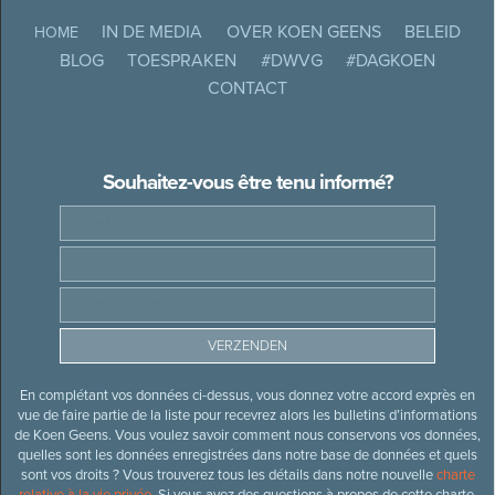
IN DE MEDIA
OVER KOEN GEENS
BELEID
HOME
BLOG
TOESPRAKEN
#DWVG
#DAGKOEN
CONTACT
Souhaitez-vous être tenu informé?
En complétant vos données ci-dessus, vous donnez votre accord exprès en
vue de faire partie de la liste pour recevrez alors les bulletins d’informations
de Koen Geens. Vous voulez savoir comment nous conservons vos données,
quelles sont les données enregistrées dans notre base de données et quels
sont vos droits ? Vous trouverez tous les détails dans notre nouvelle
charte
relative à la vie privée
. Si vous avez des questions à propos de cette charte,