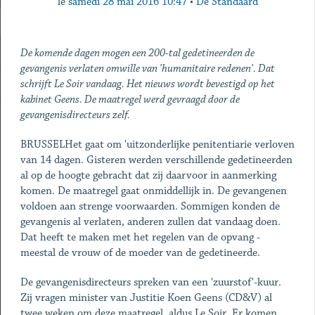
le
samedi 28 mai 2016 10:47
•
De Standaard
De komende dagen mogen een 200-tal gedetineerden de
gevangenis verlaten omwille van 'humanitaire redenen'. Dat
schrijft Le Soir vandaag. Het nieuws wordt bevestigd op het
kabinet Geens. De maatregel werd gevraagd door de
gevangenisdirecteurs zelf.
BRUSSELHet gaat om 'uitzonderlijke penitentiarie verloven
van 14 dagen. Gisteren werden verschillende gedetineerden
al op de hoogte gebracht dat zij daarvoor in aanmerking
komen. De maatregel gaat onmiddellijk in. De gevangenen
voldoen aan strenge voorwaarden. Sommigen konden de
gevangenis al verlaten, anderen zullen dat vandaag doen.
Dat heeft te maken met het regelen van de opvang -
meestal de vrouw of de moeder van de gedetineerde.
De gevangenisdirecteurs spreken van een 'zuurstof'-kuur.
Zij vragen minister van Justitie Koen Geens (CD&V) al
twee weken om deze maatregel, aldus Le Soir. Er komen