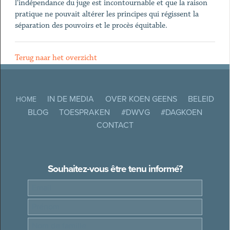
l’indépendance du juge est incontournable et que la raison
pratique ne pouvait altérer les principes qui régissent la
séparation des pouvoirs et le procès équitable.
Terug naar het overzicht
IN DE MEDIA
OVER KOEN GEENS
BELEID
HOME
BLOG
TOESPRAKEN
#DWVG
#DAGKOEN
CONTACT
Souhaitez-vous être tenu informé?