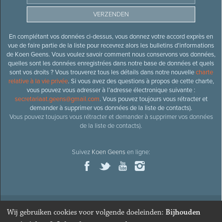
En complétant vos données ci-dessus, vous donnez votre accord exprès en
vue de faire partie de la liste pour recevrez alors les bulletins d’informations
de Koen Geens. Vous voulez savoir comment nous conservons vos données,
quelles sont les données enregistrées dans notre base de données et quels
sont vos droits ? Vous trouverez tous les détails dans notre nouvelle
charte
relative à la vie privée
. Si vous avez des questions à propos de cette charte,
vous pouvez vous adresser à l’adresse électronique suivante :
secretariaat.geens@gmail.com
. Vous pouvez toujours vous rétracter et
demander à supprimer vos données de la liste de contacts).
Vous pouvez toujours vous rétracter et demander à supprimer vos données
de la liste de contacts).
Suivez
Koen Geens
en ligne:
Wij gebruiken cookies voor volgende doeleinden:
Bijhouden
© 2026
Ancien ministre et député honoraire
Koen Geens
· Alle