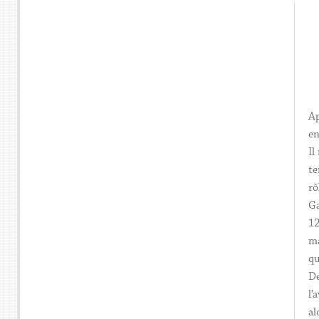
Ap
en
Il
te
rô
Ga
12
ma
qu
De
l’
al