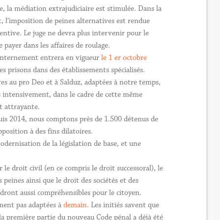
e, la médiation extrajudiciaire est stimulée. Dans la
, l’imposition de peines alternatives est rendue
éventive. Le juge ne devra plus intervenir pour le
payer dans les affaires de roulage.
’internement entrera en vigueur
le 1 er octobre
s prisons dans des établissements spécialisés.
atives au pro Deo et à Salduz, adaptées à notre temps,
ons intensivement, dans le cadre de cette même
t attrayante.
epuis 2014, nous comptons près de 1.500 détenus de
osition à des fins dilatoires.
dernisation de la législation de base, et une
 le droit civil (en ce compris le droit successoral), le
s peines ainsi que le droit des sociétés et des
ndront aussi compréhensibles pour le citoyen.
ement pas adaptées à
demain
. Les initiés savent que
t la première partie du nouveau Code pénal a déjà été