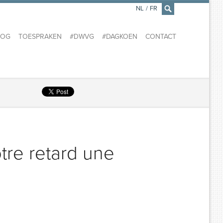
NL
/
FR
×
LOG
TOESPRAKEN
#DWVG
#DAGKOEN
CONTACT
tre retard une