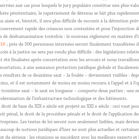
servées aux cas pour lesquels le jury populaire constitue une plus-valu
hère pénitentiaire, le rapatriement de détenus se fait plus rapidement
us aisée et, bientôt, il sera plus difficile de recourir à la détention pr
couvrement rapide des créances non contestées et pour l’injonction de 
s de déshumanisation toutefois : le nouveau règlement en matière d
016
; près de 500 personnes internées seront finalement transférées de
accès à la justice ne sera pas rendu plus difficile : des législations rel
t été finalisées après concertation avec les avocats et nous travaill
ncertation, à une assurance protection juridique globale et fiscalemen
s résultats de ce deuxième saut – la foulée – deviennent visibles : d
ins, et il est notamment de moins en moins recouru à l’appel et à l’opp
 troisième saut – le saut en longueur – comporte deux parties : une mo
dernisation de l’infrastructure technologique et des bâtiments.
 droit de base du XIX e siècle est projeté au XXI e siècle : ceci vaut pour
oit pénal, le droit de la procédure pénale et le droit de l’application de
treprises. Les textes de loi seront non seulement lisibles, mais devie
aucoup de notions juridiques d’hier ne sont plus actuelles et certain
est du sérieux : les réunions se succèdent avec les meilleurs experts e