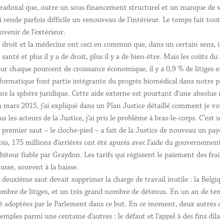
radoxal que, outre un sous-financement structurel et un manque de vi
i rende parfois difficile un renouveau de l’intérieur. Le temps fait t
ovenir de l’extérieur.
 droit et la médecine ont ceci en commun que, dans un certain sens, il 
 santé et plus il y a de droit, plus il y a de bien-être. Mais les coûts du
ur chaque pourcent de croissance économique, il y a 0,9 % de litiges en 
formatique font partie intégrante du progrès biomédical dans notre pay
ns la sphère juridique. Cette aide externe est pourtant d’une absolue 
 mars 2015, j’ai expliqué dans un Plan Justice détaillé comment je vo
us les acteurs de la Justice, j’ai pris le problème à bras-le-corps. C’est 
 premier saut – le cloche-pied – a fait de la Justice de nouveau un p
is, 175 millions d’arriérés ont été apurés avec l’aide du gouverneme
biteur fiable par Graydon. Les tarifs qui régissent le paiement des frai
usse, souvent à la baisse.
 deuxième saut devait supprimer la charge de travail inutile : la Bel
mbre de litiges, et un très grand nombre de détenus. En un an de temps
é adoptées par le Parlement dans ce but. En ce moment, deux autres de 
emples parmi une centaine d’autres : le défaut et l’appel à des fins dil