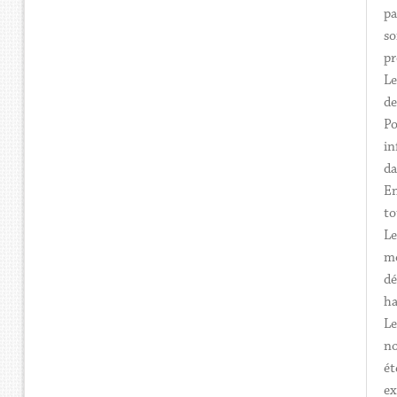
pa
so
pr
Le
de
Po
in
da
En
to
Le
mo
dé
ha
Le
no
ét
ex