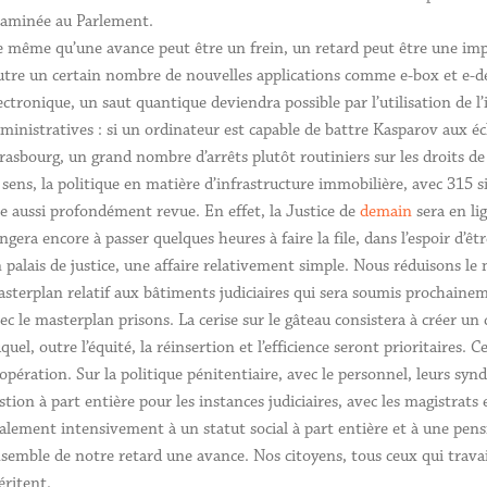
aminée au Parlement.
 même qu’une avance peut être un frein, un retard peut être une imp
tre un certain nombre de nouvelles applications comme e-box et e-dep
ectronique, un saut quantique deviendra possible par l’utilisation de 
ministratives : si un ordinateur est capable de battre Kasparov aux éch
rasbourg, un grand nombre d’arrêts plutôt routiniers sur les droits de
 sens, la politique en matière d’infrastructure immobilière, avec 315 si
le aussi profondément revue. En effet, la Justice de
demain
sera en li
ngera encore à passer quelques heures à faire la file, dans l’espoir d’ê
 palais de justice, une affaire relativement simple. Nous réduisons le
sterplan relatif aux bâtiments judiciaires qui sera soumis prochaine
ec le masterplan prisons. La cerise sur le gâteau consistera à créer un 
quel, outre l’équité, la réinsertion et l’efficience seront prioritaires. C
opération. Sur la politique pénitentiaire, avec le personnel, leurs s
stion à part entière pour les instances judiciaires, avec les magistrats 
alement intensivement à un statut social à part entière et à une pen
semble de notre retard une avance. Nos citoyens, tous ceux qui travail
ritent.