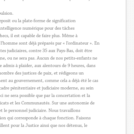
ulsion.
osit ou la plate-forme de signification
l’intelligence numérique pour des tâches
ecs, il est capable de faire plus. Même à
 l’homme sont déjà préparés par « l’ordinateur ». En
tes judiciaires, contre 35 aux Pays-Bas, doit être
gne, ou ne sera pas. Aucun de nos petits-enfants ne
tre admis à plaider, aux alentours de 9 heures, dans
 nombre des justices de paix, et rédigeons un
ment au gouvernement, comme cela a déjà été le cas
cadre pénitentiaire et judiciaire moderne, au sein
eci ne sera possible que par la concertation et la
yndicats et les Communautés. Sur une autonomie de
et le personnel judiciaire. Nous travaillons
sion qui corresponde à chaque fonction. Faisons
lent pour la Justice ainsi que nos détenus, le