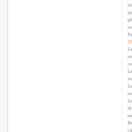
ré
sp
pl
re
Pa
2
L’
on
co
Le
mo
Le
mo
Le
dr
en
Be
c’