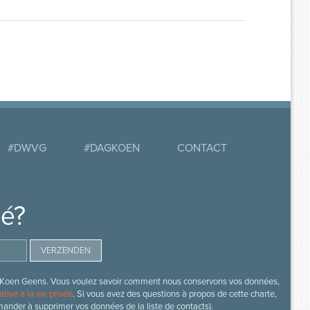
#DWVG
#DAGKOEN
CONTACT
mé?
s de Koen Geens. Vous voulez savoir comment nous conservons vos données,
ative à la vie privée
. Si vous avez des questions à propos de cette charte,
mander à supprimer vos données de la liste de contacts).