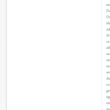
ex
De
Ou
él
ad
St
ce
el
so
un
ma
av
du
co
ge
ég
en
mé