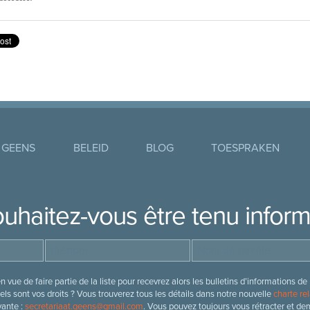
 GEENS
BELEID
BLOG
TOESPRAKEN
uhaitez-vous être tenu infor
 vue de faire partie de la liste pour recevrez alors les bulletins d’information
ls sont vos droits ? Vous trouverez tous les détails dans notre nouvelle
charte rel
vante :
secretariaat.geens@gmail.com
. Vous pouvez toujours vous rétracter et de