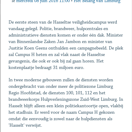
le
mercredi 08 juin 2016 11:00
•
Het Belang van Limburg
De eerste steen van de Hasseltse veiligheidscampus werd
vandaag gelegd. Politie, brandweer, hulpcentrales en
administratieve diensten komen er onder één dak. Minister
van Binnenlandse Zaken Jan Jambon en minister van
Justitie Koen Geens onthulden een campagnebeeld. De plek
zal Campus H heten en zal vlak naast de Hasseltse
gevangenis, die ook er ook bij zal gaan horen. Het
kostenplaatje bedraagt 31 miljoen euro.
In twee moderne gebouwen zullen de diensten worden
ondergebracht van onder meer de politiezone Limburg
Regio Hoofdstad, de diensten 100, 101, 112 en het
brandweerkorps Hulpverleningszone Zuid-West Limburg. In
Hasselt blijft alleen een klein politiekantoortje open, vlakbij
het stadhuis. Er werd voor de naam Campus H gekozen
omdat die eenvoudig is zowel naar de hulpdiensten als
'Hasselt' verwijst.