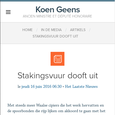
Koen Geens
×
ANCIEN MINISTRE ET DÉPUTÉ HONORAIRE
/
/
/
HOME
IN DE MEDIA
ARTIKELS
STAKINGSVUUR DOOFT UIT
Stakingsvuur dooft uit
le
jeudi 16 juin 2016 06:30
•
Het Laatste Nieuws
Met steeds meer Waalse cipiers die het werk hervatten en
de spoorbonden die rijp lijken om akkoord te gaan met het