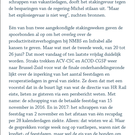
schrappen van vakantiedagen, dooft het stakingsvuur tegen
de besparingen van de regering-Michel stilaan uit. "Maar
het explosiegevaar is niet weg", zuchten bronnen.
Eén van hun twee aangekondigde stakingsweken gaven de
spoorbonden al op om het overleg over de
productiviteitsverhogingen bij NMBS en Infrabel alle
kansen te geven. Maar wat met de tweede week, van 20 tot
26 juni? Dat moet vandaag of ten laatste vrijdag duidelijk
worden. Straks trekken ACV-CSC en ACOD-CGSP weer
naar Brussel-Zuid voor wat de finale onderhandelingsronde
lijkt over de inperking van het aantal feestdagen en
recuperatiedagen in geval van ziekte. Ze doen dat met een
voorstel dat in de buurt ligt van wat de directie van HR Rail
eiste, lieten ze gisteren via een persbericht weten. Met
name: de schrapping van de betaalde feestdag van 15
november in 2016. En in 2017: het schrappen van de
feestdag van 2 november en het afstaan van één recupdag
per 28 kalenderdagen ziekte. Alleen: dat wisten we al. Waar
de gesprekken vorige week nog op vastliepen, waren niet de
krediet- of feestdagen, maar wel de eis van de bonden om