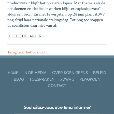
productiviteit blijft het op eieren lopen. Met thema's als de
pensioenen en flexibeler werken blijft er explosiegevaar",
aldus een bron. En niet te vergeten: op 24 juni plant ABVV
nog altijd haar nationale stakingsdag. Tot nog toe stappen
de socialisten daar niet van af.
DIETER DUJARDIN
Terug naar het overzicht
IN DE MEDIA
OVER KOEN GEENS
BELEID
HOME
BLOG
TOESPRAKEN
#DWVG
#DAGKOEN
CONTACT
Souhaitez-vous être tenu informé?