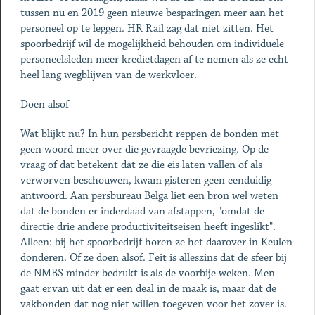
tussen nu en 2019 geen nieuwe besparingen meer aan het
personeel op te leggen. HR Rail zag dat niet zitten. Het
spoorbedrijf wil de mogelijkheid behouden om individuele
personeelsleden meer kredietdagen af te nemen als ze echt
heel lang wegblijven van de werkvloer.
Doen alsof
Wat blijkt nu? In hun persbericht reppen de bonden met
geen woord meer over die gevraagde bevriezing. Op de
vraag of dat betekent dat ze die eis laten vallen of als
verworven beschouwen, kwam gisteren geen eenduidig
antwoord. Aan persbureau Belga liet een bron wel weten
dat de bonden er inderdaad van afstappen, "omdat de
directie drie andere productiviteitseisen heeft ingeslikt".
Alleen: bij het spoorbedrijf horen ze het daarover in Keulen
donderen. Of ze doen alsof. Feit is alleszins dat de sfeer bij
de NMBS minder bedrukt is als de voorbije weken. Men
gaat ervan uit dat er een deal in de maak is, maar dat de
vakbonden dat nog niet willen toegeven voor het zover is.