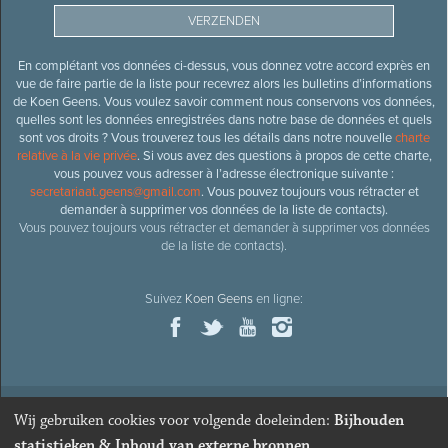
En complétant vos données ci-dessus, vous donnez votre accord exprès en
vue de faire partie de la liste pour recevrez alors les bulletins d’informations
de Koen Geens. Vous voulez savoir comment nous conservons vos données,
quelles sont les données enregistrées dans notre base de données et quels
sont vos droits ? Vous trouverez tous les détails dans notre nouvelle
charte
relative à la vie privée
. Si vous avez des questions à propos de cette charte,
vous pouvez vous adresser à l’adresse électronique suivante :
secretariaat.geens@gmail.com
. Vous pouvez toujours vous rétracter et
demander à supprimer vos données de la liste de contacts).
Vous pouvez toujours vous rétracter et demander à supprimer vos données
de la liste de contacts).
Suivez
Koen Geens
en ligne:
Wij gebruiken cookies voor volgende doeleinden:
Bijhouden
© 2026
Ancien ministre et député honoraire
Koen Geens
· Alle
statistieken & Inhoud van externe bronnen
.