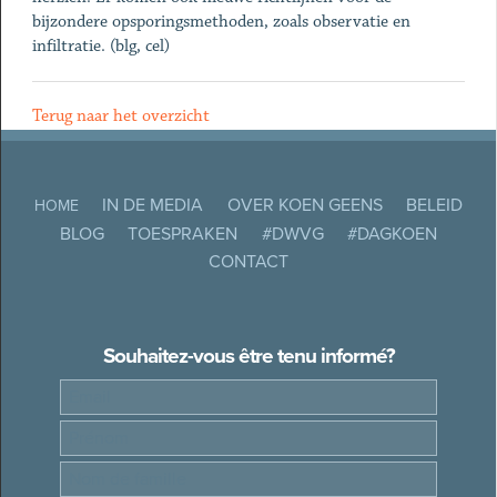
bijzondere opsporingsmethoden, zoals observatie en
infiltratie. (blg, cel)
Terug naar het overzicht
IN DE MEDIA
OVER KOEN GEENS
BELEID
HOME
BLOG
TOESPRAKEN
#DWVG
#DAGKOEN
CONTACT
Souhaitez-vous être tenu informé?