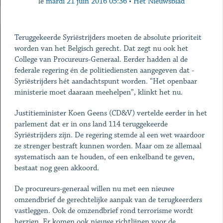
le
mardi 21 juin 2016 05:36
•
Het Nieuwsblad
Teruggekeerde Syriëstrijders moeten de absolute prioriteit
worden van het Belgisch gerecht. Dat zegt nu ook het
College van Procureurs-Generaal. Eerder hadden al de
federale regering én de politiediensten aangegeven dat ­
Syriëstrijders hét aandachtspunt worden. “Het openbaar
ministerie moet daaraan meehelpen”, klinkt het nu.
Justitieminister Koen Geens (CD&V) vertelde eerder in het
parlement dat er in ons land 114 teruggekeerde
Syriëstrijders zijn. De regering stemde al een wet waardoor
ze strenger bestraft kunnen worden. Maar om ze allemaal
systematisch aan te houden, of een enkelband te geven,
bestaat nog geen akkoord.
De procureurs-generaal willen nu met een nieuwe
omzendbrief de gerechtelijke aanpak van de terugkeerders
vastleggen. Ook de omzendbrief rond terrorisme wordt
herzien. Er komen ook nieuwe richtlijnen voor de