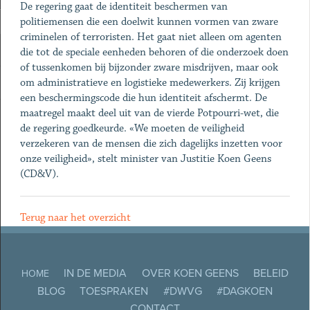
De regering gaat de identiteit beschermen van
politiemensen die een doelwit kunnen vormen van zware
criminelen of terroristen. Het gaat niet alleen om agenten
die tot de speciale eenheden behoren of die onderzoek doen
of tussenkomen bij bijzonder zware misdrijven, maar ook
om administratieve en logistieke medewerkers. Zij krijgen
een beschermingscode die hun identiteit afschermt. De
maatregel maakt deel uit van de vierde Potpourri-wet, die
de regering goedkeurde. «We moeten de veiligheid
verzekeren van de mensen die zich dagelijks inzetten voor
onze veiligheid», stelt minister van Justitie Koen Geens
(CD&V).
Terug naar het overzicht
IN DE MEDIA
OVER KOEN GEENS
BELEID
HOME
BLOG
TOESPRAKEN
#DWVG
#DAGKOEN
CONTACT