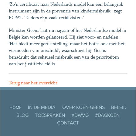
'Zo'n certificaat naar Nederlands model kan een belangrijk
instrument zijn in de preventie van kindermisbruik', zegt
ECPAT. 'Daders zijn vaak recidivisten.'
Minister Geens laat nu nagaan of het Nederlandse model in
België kan worden gelanceerd. Hij ziet voor- en nadelen.
'Het biedt meer geruststelling, maar het botst ook met het
vermoeden van onschuld', waarschuwt hij. Geens
benadrukt dat seksueel misbruik een van de prioriteiten
van het justitiebeleid is.
Terug naar het overzicht
IN DE MEDIA
OVER KOEN GEENS
BELEID
HOME
BLOG
TOESPRAKEN
#DWVG
#DAGKOEN
CONTACT