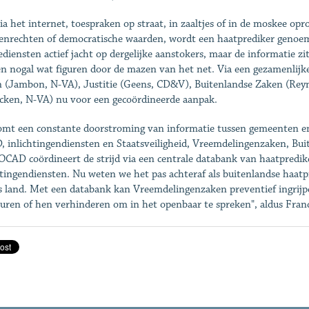
ia het internet, toespraken op straat, in zaaltjes of in de moskee opr
nrechten of democratische waarden, wordt een haatprediker genoem
iediensten actief jacht op dergelijke aanstokers, maar de informatie z
en nogal wat figuren door de mazen van het net. Via een gezamenlij
 (Jambon, N-VA), Justitie (Geens, CD&V), Buitenlandse Zaken (Reyn
cken, N-VA) nu voor een gecoördineerde aanpak.
omt een constante doorstroming van informatie tussen gemeenten en lo
 inlichtingendiensten en Staatsveiligheid, Vreemdelingenzaken, Buite
OCAD coördineert de strijd via een centrale databank van haatpredike
htingendiensten. Nu weten we het pas achteraf als buitenlandse haa
s land. Met een databank kan Vreemdelingenzaken preventief ingrij
uren of hen verhinderen om in het openbaar te spreken", aldus Fra