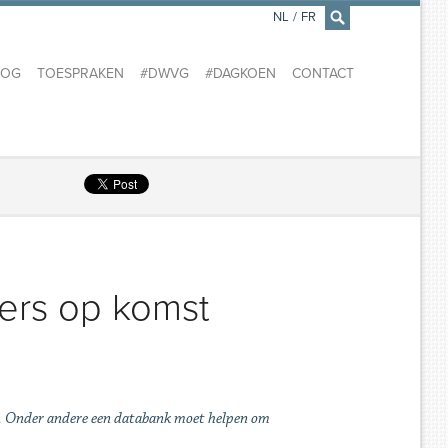
NL
/
FR
×
LOG
TOESPRAKEN
#DWVG
#DAGKOEN
CONTACT
ers op komst
ers. Onder andere een databank moet helpen om