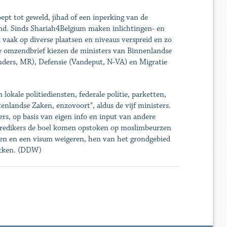
oept tot geweld, jihad of een inperking van de
d. Sinds Shariah4Belgium maken inlichtingen- en
it vaak op diverse plaatsen en niveaus verspreid en zo
ke omzendbrief kiezen de ministers van Binnenlandse
ders, MR), Defensie (Vandeput, N-VA) en Migratie
kale politiediensten, federale politie, parketten,
nlandse Zaken, enzovoort", aldus de vijf ministers.
rs, op basis van eigen info en input van andere
tpredikers de boel komen opstoken op moslimbeurzen
pen en een visum weigeren, hen van het grondgebied
ncken. (DDW)