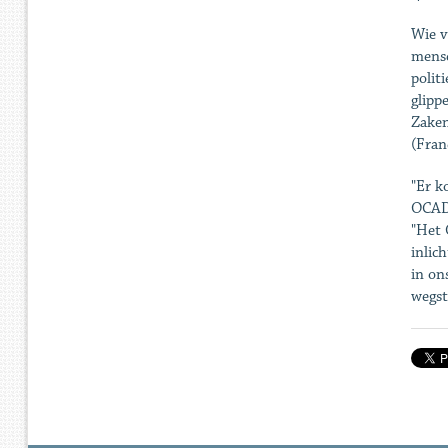
Wie v
mense
polit
glipp
Zaken
(Fran
"Er k
OCAD,
"Het 
inlic
in on
wegst