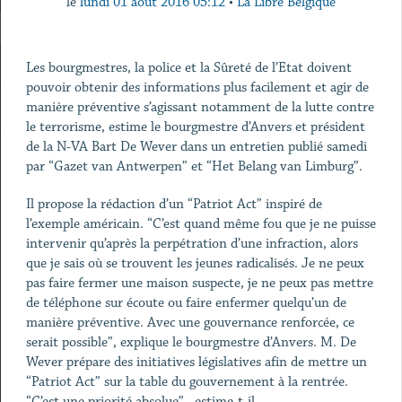
le
lundi 01 août 2016 05:12
•
La Libre Belgique
Les bourgmestres, la police et la Sûreté de l’Etat doivent
pouvoir obtenir des informations plus facilement et agir de
manière préventive s’agissant notamment de la lutte contre
le terrorisme, estime le bourgmestre d’Anvers et président
de la N-VA Bart De Wever dans un entretien publié samedi
par “Gazet van Antwerpen” et “Het Belang van Limburg”.
Il propose la rédaction d’un “Patriot Act” inspiré de
l’exemple américain. “C’est quand même fou que je ne puisse
intervenir qu’après la perpétration d’une infraction, alors
que je sais où se trouvent les jeunes radicalisés. Je ne peux
pas faire fermer une maison suspecte, je ne peux pas mettre
de téléphone sur écoute ou faire enfermer quelqu’un de
manière préventive. Avec une gouvernance renforcée, ce
serait possible”, explique le bourgmestre d’Anvers. M. De
Wever prépare des initiatives législatives afin de mettre un
“Patriot Act” sur la table du gouvernement à la rentrée.
“C’est une priorité absolue” , estime-t-il.