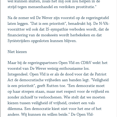
wel kunnen sluiten, zoals het mij ook zou helpen in de
strijd tegen mensenhandel en verdoken prostitutie."
Na de zomer wil De Wever zijn voorstel op de regeringstafel
laten leggen. "Dat is een prioriteit", benadrukt hij. De N-VA-
voorzitter wil ook dat IS-sympathie verboden wordt, dat de
financiering van de moskeeën wordt herbekeken en dat
Syriëstrijders opgesloten kunnen blijven.
Niet kiezen
Maar bij de regeringspartners Open Vld en CD&V wekt het
voorstel van De Wever weinig enthousiasme los.
Integendeel. Open Vld is er als de dood voor dat de Patriot
Act de democratische vrijheden aan banden legt. "Veiligheid
ís een prioriteit", geeft Rutten toe. "Een democratie moet
op haar strepen staan, maar met respect voor de vrijheid en
zonder zichzelf te verloochenen. Wie stelt dat we moeten
kiezen tussen veiligheid óf vrijheid, creëert een vals
dilemma. Een democratie kiest niet voor het ene of het
andere. Wij kunnen én willen beide." De Open Vld-