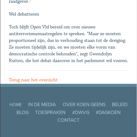
raadgever."
Wel debatteren
Toch blijft Open Vld bereid om over nieuwe
antiterrorismemaatregelen te spreken. "Maar ze moeten
proportioneel zijn, dus in verhouding staan tot de dreiging.
Ze moeten tijdelijk zijn, en we moeten elke vorm van
democratische controle behouden", zegt Gwendolyn
Rutten, die het debat daarover in het parlement wil voeren.
Terug naar het overzicht
IN DE MEDIA
OVER KOEN GEENS
BELEID
HOME
BLOG
TOESPRAKEN
#DWVG
#DAGKOEN
CONTACT