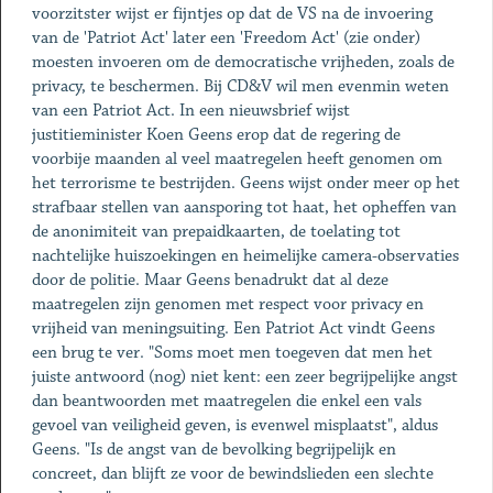
voorzitster wijst er fijntjes op dat de VS na de invoering
van de 'Patriot Act' later een 'Freedom Act' (zie onder)
moesten invoeren om de democratische vrijheden, zoals de
privacy, te beschermen. Bij CD&V wil men evenmin weten
van een Patriot Act. In een nieuwsbrief wijst
justitieminister Koen Geens erop dat de regering de
voorbije maanden al veel maatregelen heeft genomen om
het terrorisme te bestrijden. Geens wijst onder meer op het
strafbaar stellen van aansporing tot haat, het opheffen van
de anonimiteit van prepaidkaarten, de toelating tot
nachtelijke huiszoekingen en heimelijke camera-observaties
door de politie. Maar Geens benadrukt dat al deze
maatregelen zijn genomen met respect voor privacy en
vrijheid van meningsuiting. Een Patriot Act vindt Geens
een brug te ver. "Soms moet men toegeven dat men het
juiste antwoord (nog) niet kent: een zeer begrijpelijke angst
dan beantwoorden met maatregelen die enkel een vals
gevoel van veiligheid geven, is evenwel misplaatst", aldus
Geens. "Is de angst van de bevolking begrijpelijk en
concreet, dan blijft ze voor de bewindslieden een slechte