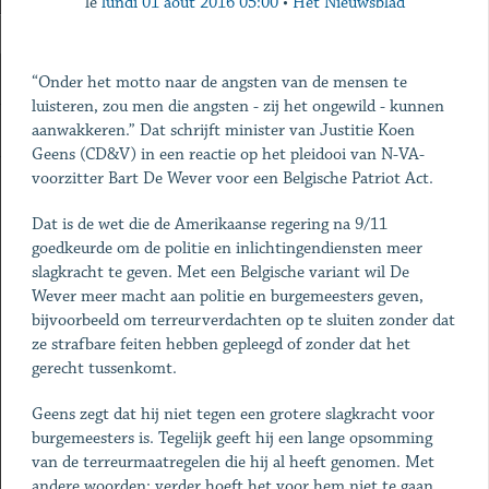
le
lundi 01 août 2016 05:00
•
Het Nieuwsblad
“Onder het motto naar de angsten van de mensen te
luisteren, zou men die angsten - zij het ongewild - kunnen
aanwakkeren.” Dat schrijft minister van Justitie Koen
Geens (CD&V) in een reactie op het pleidooi van N-VA-
voorzitter Bart De Wever voor een Belgische Patriot Act.
Dat is de wet die de Amerikaanse regering na 9/11
goedkeurde om de politie en inlichtingendiensten meer
slagkracht te geven. Met een Belgische variant wil De
Wever meer macht aan politie en burgemeesters geven,
bijvoorbeeld om terreurverdachten op te sluiten zonder dat
ze strafbare feiten hebben gepleegd of zonder dat het
gerecht tussenkomt.
Geens zegt dat hij niet tegen een grotere slagkracht voor
burgemeesters is. Tegelijk geeft hij een lange opsomming
van de terreurmaatregelen die hij al heeft genomen. Met
andere woorden: ­verder hoeft het voor hem niet te gaan.