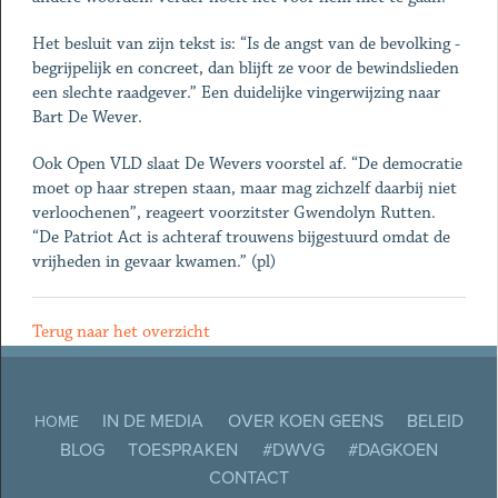
Het besluit van zijn tekst is: “Is de angst van de bevolking ­
begrijpelijk en concreet, dan blijft ze voor de bewindslieden
een slechte raadgever.” Een duidelijke vingerwijzing naar
Bart De Wever.
Ook Open VLD slaat De Wevers voorstel af. “De democratie
moet op haar strepen staan, maar mag zichzelf daarbij niet
verloochenen”, reageert voorzitster Gwendolyn Rutten.
“De Patriot Act is achteraf trouwens bijgestuurd ­omdat de
vrijheden in ­gevaar kwamen.” (pl)
Terug naar het overzicht
IN DE MEDIA
OVER KOEN GEENS
BELEID
HOME
BLOG
TOESPRAKEN
#DWVG
#DAGKOEN
CONTACT