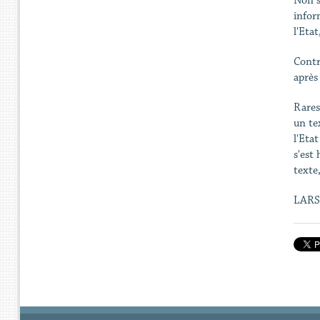
Non s
infor
l'Eta
Contr
après
Rares
un te
l'Eta
s'est
texte,
LARS