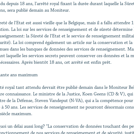
du depuis 18 ans, l'arrêté royal fixant la durée durant laquelle la Sûre
ens, sera publié demain au Moniteur.
eté de l'Etat est aussi vieille que la Belgique, mais il a fallu attendre
lation. La loi sur les services de renseignement et de sûreté détermine
nseignement: la Sûreté de l'Etat et le service de renseignement mili
curité). La loi comprend également un article sur la conservation et l
nues dans les banques de données des services de renseignement. Mais i
nt laquelle les services secrets peuvent conserver ces données et la ma
écessaires. Après bientôt 18 ans, cet arrêté est enfin prêt.
uante ans maximum
êté royal tant attendu devrait être publié demain dans le Moniteur Be
re connaissance. Le ministre de la Justice, Koen Geens (CD & V), qui d
tre de la Défense, Steven Vandeput (N-VA), qui a la compétence pour l
e à 50 ans. Les services de renseignement ne pourront désormais con
siècle maximum.
uoi un délai aussi long? "La conservation de données touchant des pe
onctionnement de nos services de renseignement et de sécurité, justif