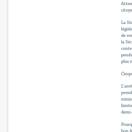
Atten
citoy
La Sûr
légis
de re
la Sé
conte
penda
plus n
Cinq
L'arr
prend
minis
limit
demi-
Pourq
bon f