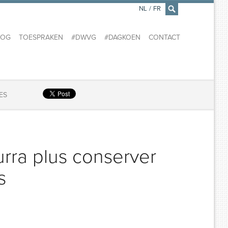
NL
/
FR
×
LOG
TOESPRAKEN
#DWVG
#DAGKOEN
CONTACT
ES
urra plus conserver
s