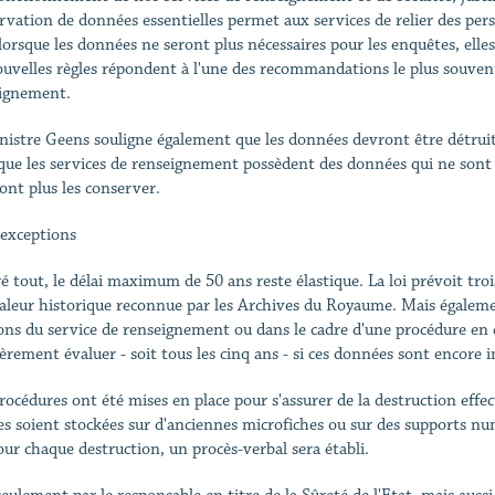
rvation de données essentielles permet aux services de relier des per
lorsque les données ne seront plus nécessaires pour les enquêtes, elles
ouvelles règles répondent à l'une des recommandations le plus souvent
ignement.
nistre Geens souligne également que les données devront être détruites
 que les services de renseignement possèdent des données qui ne sont pl
ont plus les conserver.
 exceptions
é tout, le délai maximum de 50 ans reste élastique. La loi prévoit trois
aleur historique reconnue par les Archives du Royaume. Mais égalemen
ons du service de renseignement ou dans le cadre d'une procédure en c
ièrement évaluer - soit tous les cinq ans - si ces données sont encore 
rocédures ont été mises en place pour s'assurer de la destruction effec
les soient stockées sur d'anciennes microfiches ou sur des supports num
our chaque destruction, un procès-verbal sera établi.