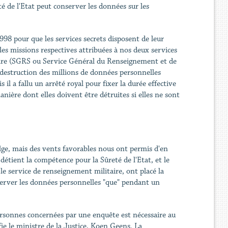
té de l'Etat peut conserver les données sur les
 1998 pour que les services secrets disposent de leur
 les missions respectives attribuées à nos deux services
taire (SGRS ou Service Général du Renseignement et de
a destruction des millions de données personnelles
l a fallu un arrêté royal pour fixer la durée effective
nière dont elles doivent être détruites si elles ne sont
lge, mais des vents favorables nous ont permis d'en
étient la compétence pour la Sûreté de l'Etat, et le
e service de renseignement militaire, ont placé la
server les données personnelles "que" pendant un
rsonnes concernées par une enquête est nécessaire au
ie le ministre de la Justice, Koen Geens. La