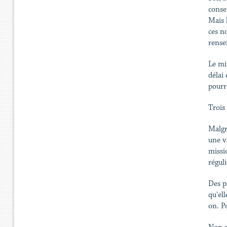
conse
Mais 
ces n
rense
Le mi
délai
pourr
Trois
Malgr
une v
missi
régul
Des p
qu'el
on. P