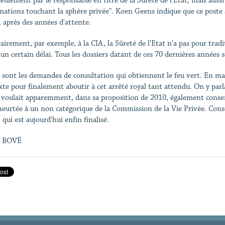
eulement par le responsable en titre de la Sûreté de l'Etat, mais aussi 
mations touchant la sphère privée". Koen Geens indique que ce poste a
t, après des années d'attente.
airement, par exemple, à la CIA, la Sûreté de l'Etat n'a pas pour tradi
 un certain délai. Tous les dossiers datant de ces 70 dernières années 
 sont les demandes de consultation qui obtiennent le feu vert. En mar
xte pour finalement aboutir à cet arrêté royal tant attendu. On y par
t voulait apparemment, dans sa proposition de 2010, également conse
 heurtée à un non catégorique de la Commission de la Vie Privée. Con
 qui est aujourd'hui enfin finalisé.
 BOVÉ