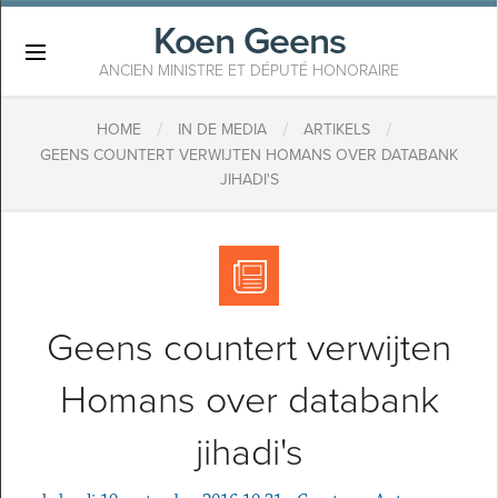
Koen Geens
×
ANCIEN MINISTRE ET DÉPUTÉ HONORAIRE
/
/
/
HOME
IN DE MEDIA
ARTIKELS
GEENS COUNTERT VERWIJTEN HOMANS OVER DATABANK
JIHADI'S
Geens countert verwijten
Homans over databank
jihadi's