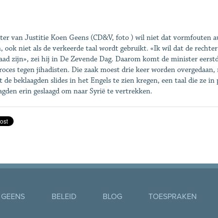
ter van Justitie Koen Geens (CD&V, foto ) wil niet dat vormfouten a
n, ook niet als de verkeerde taal wordt gebruikt. «Ik wil dat de recht
aad zijn», zei hij in De Zevende Dag. Daarom komt de minister eerstd
roces tegen jihadisten. Die zaak moest drie keer worden overgedaan, 
 de beklaagden slides in het Engels te zien kregen, een taal die ze in p
agden erin geslaagd om naar Syrië te vertrekken.
 GEENS
BELEID
BLOG
TOESPRAKEN