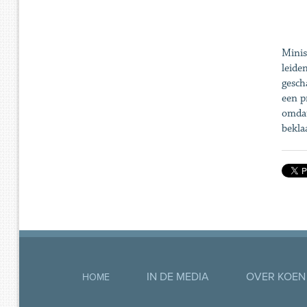
Minis
leide
gesch
een p
omdat
bekla
IN DE MEDIA
OVER KOEN
HOME