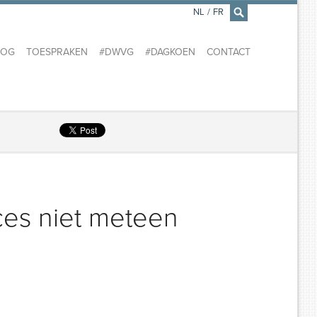
NL
/
FR
×
LOG
TOESPRAKEN
#DWVG
#DAGKOEN
CONTACT
es niet meteen