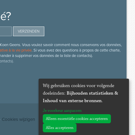
mé?
s de Koen Geens. Vous voulez savoir comment nous conservons vos données,
ative à la vie privée
. Si vous avez des questions à propos de cette charte,
mander à supprimer vos données de la liste de contacts).
ontacts).
Wij gebruiken cookies voor volgende
doeleinden:
Bijhouden statistieken &
Inhoud van externe bronnen
.
Je voorkeur aanpassen
Alleen essentiële cookies accepteren
·
Cookies wijzigen
Alles accepteren