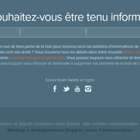
uhaitez-vous être tenu infor
 vue de faire partie de la liste pour recevrez alors les bulletins d’information
ls sont vos droits ? Vous trouverez tous les détails dans notre nouvelle
charte rel
vante :
secretariaat.geens@gmail.com
. Vous pouvez toujours vous rétracter et de
vez toujours vous rétracter et demander à supprimer vos données de la liste de c
Suivez
Koen Geens
en ligne:
nistre et député honoraire
Koen Geens
· Alle rechten voorbehouden 
Webdesign & développement par Zenjoy de Louvain
. Powered by
Nimbu
.