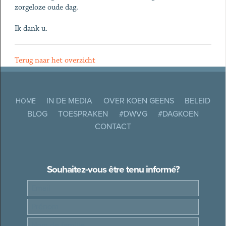
zorgeloze oude dag.
Ik dank u.
Terug naar het overzicht
IN DE MEDIA
OVER KOEN GEENS
BELEID
HOME
BLOG
TOESPRAKEN
#DWVG
#DAGKOEN
CONTACT
Souhaitez-vous être tenu informé?