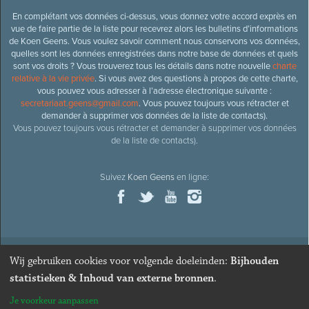
En complétant vos données ci-dessus, vous donnez votre accord exprès en
vue de faire partie de la liste pour recevrez alors les bulletins d’informations
de Koen Geens. Vous voulez savoir comment nous conservons vos données,
quelles sont les données enregistrées dans notre base de données et quels
sont vos droits ? Vous trouverez tous les détails dans notre nouvelle
charte
relative à la vie privée
. Si vous avez des questions à propos de cette charte,
vous pouvez vous adresser à l’adresse électronique suivante :
secretariaat.geens@gmail.com
. Vous pouvez toujours vous rétracter et
demander à supprimer vos données de la liste de contacts).
Vous pouvez toujours vous rétracter et demander à supprimer vos données
de la liste de contacts).
Suivez
Koen Geens
en ligne:
Wij gebruiken cookies voor volgende doeleinden:
Bijhouden
© 2026
Ancien ministre et député honoraire
Koen Geens
· Alle
statistieken & Inhoud van externe bronnen
.
rechten voorbehouden ·
Cookies wijzigen
Je voorkeur aanpassen
Webdesign & développement par Zenjoy de Louvain
. Powered by
Nimbu
.