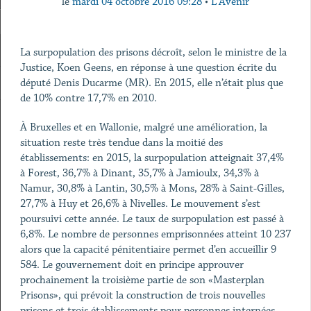
le
mardi 04 octobre 2016 09:28
•
L'Avenir
La surpopulation des prisons décroît, selon le ministre de la
Justice, Koen Geens, en réponse à une question écrite du
député Denis Ducarme (MR). En 2015, elle n’était plus que
de 10% contre 17,7% en 2010.
À Bruxelles et en Wallonie, malgré une amélioration, la
situation reste très tendue dans la moitié des
établissements: en 2015, la surpopulation atteignait 37,4%
à Forest, 36,7% à Dinant, 35,7% à Jamioulx, 34,3% à
Namur, 30,8% à Lantin, 30,5% à Mons, 28% à Saint-Gilles,
27,7% à Huy et 26,6% à Nivelles. Le mouvement s’est
poursuivi cette année. Le taux de surpopulation est passé à
6,8%. Le nombre de personnes emprisonnées atteint 10 237
alors que la capacité pénitentiaire permet d’en accueillir 9
584. Le gouvernement doit en principe approuver
prochainement la troisième partie de son «Masterplan
Prisons», qui prévoit la construction de trois nouvelles
prisons et trois établissements pour personnes internées.