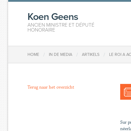
Koen Geens
ANCIEN MINISTRE ET DÉPUTÉ
HONORAIRE
/
/
/
HOME
IN DE MEDIA
ARTIKELS
LE ROI A A
Terug naar het overzicht
Sur p
néerl