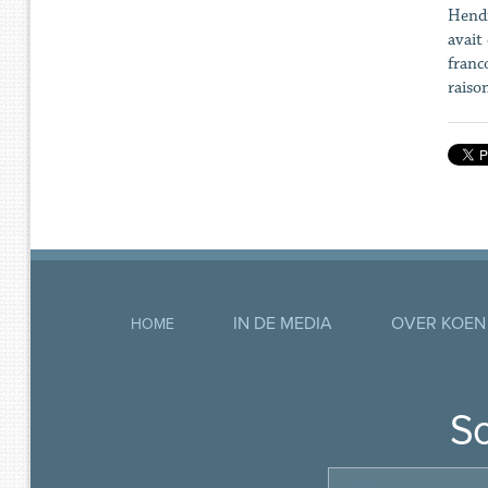
Hendr
avait
franc
raiso
IN DE MEDIA
OVER KOEN
HOME
So