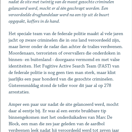
nadat de site met twintig van de meest gezochte criminelen
gelanceerd werd, mocht er al één geschrapt worden. Een
veroordeelde drughandelaar werd na een tip uit de buurt
opgepakt, koffers in de hand.
Het speciale team van de federale politie maakt al vele jaren
jacht op zware criminelen die in ons land veroordeeld zijn,
maar liever onder de radar dan achter de tralies verdwenen.
Moordenaars, terroristen of overvallers die onderdoken in
binnen- en buitenland - doorgaans vermomd en met valse
identiteiten. Het Fugitive Active Search Team (FAST) van
de federale politie is nog geen tien man sterk, maar klist
jaarlijks een paar honderd van die gezochte criminelen.
Gisterenmiddag stond de teller voor dit jaar al op 278
arrestaties.
Amper een paar uur nadat de site gelanceerd werd, mocht
daar al eentje bij. Er was al een eerste bruikbare tip
binnengekomen met het onderduikadres van Marc De
Block, een man die zes jaar geleden van de aardbol
verdwenen leek nadat hij veroordeeld werd tot zeven jaar