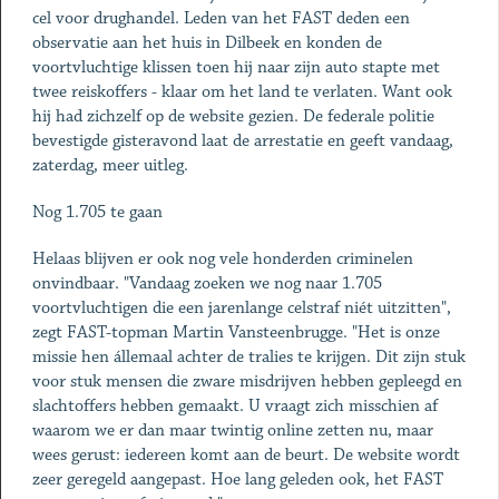
cel voor drughandel. Leden van het FAST deden een
observatie aan het huis in Dilbeek en konden de
voortvluchtige klissen toen hij naar zijn auto stapte met
twee reiskoffers - klaar om het land te verlaten. Want ook
hij had zichzelf op de website gezien. De federale politie
bevestigde gisteravond laat de arrestatie en geeft vandaag,
zaterdag, meer uitleg.
Nog 1.705 te gaan
Helaas blijven er ook nog vele honderden criminelen
onvindbaar. "Vandaag zoeken we nog naar 1.705
voortvluchtigen die een jarenlange celstraf niét uitzitten",
zegt FAST-topman Martin Vansteenbrugge. "Het is onze
missie hen állemaal achter de tralies te krijgen. Dit zijn stuk
voor stuk mensen die zware misdrijven hebben gepleegd en
slachtoffers hebben gemaakt. U vraagt zich misschien af
waarom we er dan maar twintig online zetten nu, maar
wees gerust: iedereen komt aan de beurt. De website wordt
zeer geregeld aangepast. Hoe lang geleden ook, het FAST