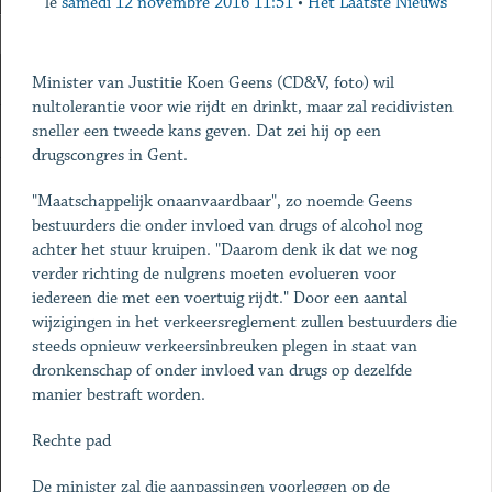
le
samedi 12 novembre 2016 11:51
•
Het Laatste Nieuws
Minister van Justitie Koen Geens (CD&V, foto) wil
nultolerantie voor wie rijdt en drinkt, maar zal recidivisten
sneller een tweede kans geven. Dat zei hij op een
drugscongres in Gent.
"Maatschappelijk onaanvaardbaar", zo noemde Geens
bestuurders die onder invloed van drugs of alcohol nog
achter het stuur kruipen. "Daarom denk ik dat we nog
verder richting de nulgrens moeten evolueren voor
iedereen die met een voertuig rijdt." Door een aantal
wijzigingen in het verkeersreglement zullen bestuurders die
steeds opnieuw verkeersinbreuken plegen in staat van
dronkenschap of onder invloed van drugs op dezelfde
manier bestraft worden.
Rechte pad
De minister zal die aanpassingen voorleggen op de