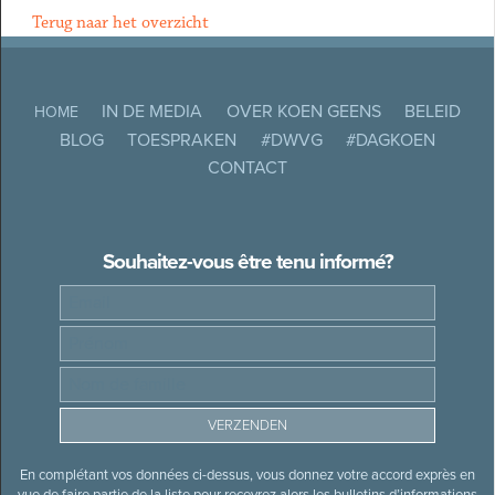
Terug naar het overzicht
IN DE MEDIA
OVER KOEN GEENS
BELEID
HOME
BLOG
TOESPRAKEN
#DWVG
#DAGKOEN
CONTACT
Souhaitez-vous être tenu informé?
En complétant vos données ci-dessus, vous donnez votre accord exprès en
vue de faire partie de la liste pour recevrez alors les bulletins d’informations