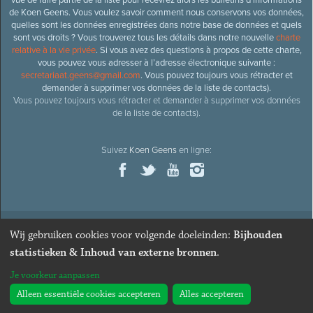
de Koen Geens. Vous voulez savoir comment nous conservons vos données,
quelles sont les données enregistrées dans notre base de données et quels
sont vos droits ? Vous trouverez tous les détails dans notre nouvelle
charte
relative à la vie privée
. Si vous avez des questions à propos de cette charte,
vous pouvez vous adresser à l’adresse électronique suivante :
secretariaat.geens@gmail.com
. Vous pouvez toujours vous rétracter et
demander à supprimer vos données de la liste de contacts).
Vous pouvez toujours vous rétracter et demander à supprimer vos données
de la liste de contacts).
Suivez
Koen Geens
en ligne:
Wij gebruiken cookies voor volgende doeleinden:
Bijhouden
© 2026
Ancien ministre et député honoraire
Koen Geens
· Alle
statistieken & Inhoud van externe bronnen
.
rechten voorbehouden ·
Cookies wijzigen
Je voorkeur aanpassen
Webdesign & développement par Zenjoy de Louvain
. Powered by
Nimbu
.
Alleen essentiële cookies accepteren
Alles accepteren