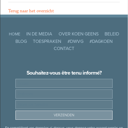
Terug naar het overzicht
IN DE MEDIA
OVER KOEN GEENS
BELEID
HOME
BLOG
TOESPRAKEN
#DWVG
#DAGKOEN
CONTACT
Souhaitez-vous être tenu informé?
En complétant vos données ci-dessus, vous donnez votre accord exprès en