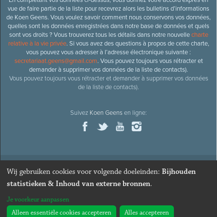
vue de faire partie de la liste pour recevrez alors les bulletins d’informations
de Koen Geens. Vous voulez savoir comment nous conservons vos données,
quelles sont les données enregistrées dans notre base de données et quels
sont vos droits ? Vous trouverez tous les détails dans notre nouvelle
charte
relative à la vie privée
. Si vous avez des questions à propos de cette charte,
vous pouvez vous adresser à l’adresse électronique suivante :
secretariaat.geens@gmail.com
. Vous pouvez toujours vous rétracter et
demander à supprimer vos données de la liste de contacts).
Vous pouvez toujours vous rétracter et demander à supprimer vos données
de la liste de contacts).
Suivez
Koen Geens
en ligne:
Wij gebruiken cookies voor volgende doeleinden:
Bijhouden
© 2026
Ancien ministre et député honoraire
Koen Geens
· Alle
statistieken & Inhoud van externe bronnen
.
rechten voorbehouden ·
Cookies wijzigen
Je voorkeur aanpassen
Webdesign & développement par Zenjoy de Louvain
. Powered by
Nimbu
.
Alleen essentiële cookies accepteren
Alles accepteren