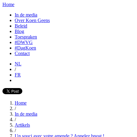
Home
In de media
Over Koen Geens
Beleid
Blog
Toespraken
#DWVG
#DagKoen
Contact
NL
/
FR
Home
/
In de media
/
Artikels
/
Un souci avec votre amende ? Appelez bpost !