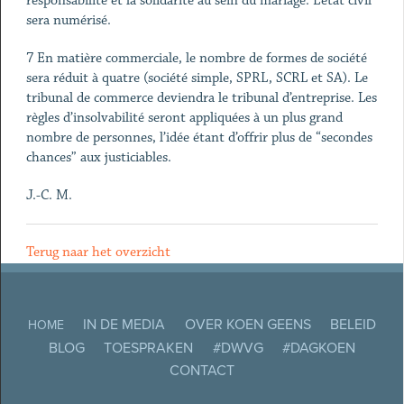
responsabilité et la solidarité au sein du mariage. L’état civil
sera numérisé.
7 En matière commerciale, le nombre de formes de société
sera réduit à quatre (société simple, SPRL, SCRL et SA). Le
tribunal de commerce deviendra le tribunal d’entreprise. Les
règles d’insolvabilité seront appliquées à un plus grand
nombre de personnes, l’idée étant d’offrir plus de “secondes
chances” aux justiciables.
J.-C. M.
Terug naar het overzicht
IN DE MEDIA
OVER KOEN GEENS
BELEID
HOME
BLOG
TOESPRAKEN
#DWVG
#DAGKOEN
CONTACT